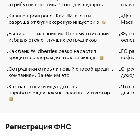
атрибутов престижа? Тест для лидеров
глава к
Казино проиграло. Как ИИ-агенты
«Деньги
разрушают букмекерскую индустрию
Маск в 
Выживают сильнейших. Почему компании
Функции
избавляются от лучших сотрудников
основ э
Как банк Wildberries резко нарастил
ЕС раз
кредиты селлерам до атак на склады
нефти —
Сотрудники открыли новый способ вредить
Стресс 
компаниям. Зачем им это
доходов
Как налоговики ищут доходы
Что обв
неработающих покупателей яхт и квартир
для Tel
Регистрация ФНС