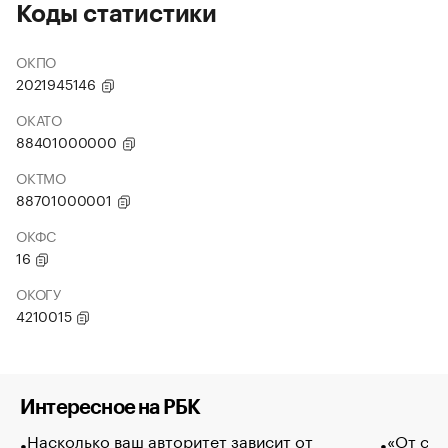
Коды статистики
ОКПО
2021945146
ОКАТО
88401000000
ОКТМО
88701000001
ОКФС
16
ОКОГУ
4210015
Интересное на РБК
Насколько ваш авторитет зависит от
«От спо