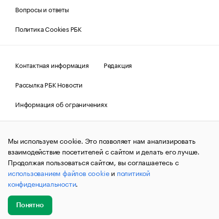
Вопросы и ответы
Политика Cookies РБК
Контактная информация
Редакция
Рассылка РБК Новости
Информация об ограничениях
Правовая информация
О соблюдении авторских прав
Мы используем cookie. Это позволяет нам анализировать
© АО «РОСБИЗНЕСКОНСАЛТИНГ»,
1995–2026.
Сообщения
и материалы информационного агентства «РБК»
взаимодействие посетителей с сайтом и делать его лучше.
(зарегистрировано Федеральной службой по надзору в сфере
Продолжая пользоваться сайтом, вы соглашаетесь с
связи, информационных технологий и массовых
использованием файлов cookie
и
политикой
коммуникаций (Роскомнадзор) 09.12.2015 за номером ИА
№ФС77-63848) сопровождаются пометкой «РБК». Отдельные
конфиденциальности
.
публикации могут содержать информацию,
не предназначенную для пользователей
до 18 лет.
companycardsfeedback@rbc.ru
Понятно
Добавить