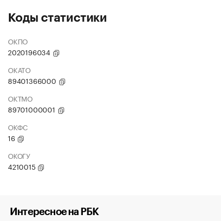
Коды статистики
ОКПО
2020196034
ОКАТО
89401366000
ОКТМО
89701000001
ОКФС
16
ОКОГУ
4210015
Интересное на РБК