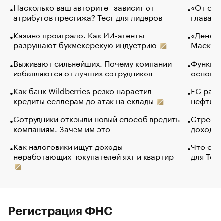
Насколько ваш авторитет зависит от
«От спо
атрибутов престижа? Тест для лидеров
глава к
Казино проиграло. Как ИИ-агенты
«Деньги
разрушают букмекерскую индустрию
Маск в 
Выживают сильнейших. Почему компании
Функции
избавляются от лучших сотрудников
основ э
Как банк Wildberries резко нарастил
ЕС раз
кредиты селлерам до атак на склады
нефти —
Сотрудники открыли новый способ вредить
Стресс 
компаниям. Зачем им это
доходов
Как налоговики ищут доходы
Что обв
неработающих покупателей яхт и квартир
для Tel
Регистрация ФНС