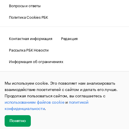
Вопросы и ответы
Политика Cookies РБК
Контактная информация
Редакция
Рассылка РБК Новости
Информация об ограничениях
Правовая информация
О соблюдении авторских прав
Мы используем cookie. Это позволяет нам анализировать
© АО «РОСБИЗНЕСКОНСАЛТИНГ»,
1995–2026.
Сообщения
и материалы информационного агентства «РБК»
взаимодействие посетителей с сайтом и делать его лучше.
(зарегистрировано Федеральной службой по надзору в сфере
Продолжая пользоваться сайтом, вы соглашаетесь с
связи, информационных технологий и массовых
использованием файлов cookie
и
политикой
коммуникаций (Роскомнадзор) 09.12.2015 за номером ИА
№ФС77-63848) сопровождаются пометкой «РБК». Отдельные
конфиденциальности
.
публикации могут содержать информацию,
не предназначенную для пользователей
до 18 лет.
companycardsfeedback@rbc.ru
Понятно
Добавить