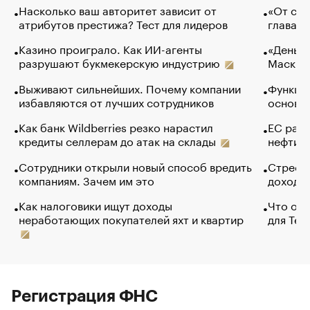
Насколько ваш авторитет зависит от
«От спо
атрибутов престижа? Тест для лидеров
глава к
Казино проиграло. Как ИИ-агенты
«Деньги
разрушают букмекерскую индустрию
Маск в 
Выживают сильнейших. Почему компании
Функции
избавляются от лучших сотрудников
основ э
Как банк Wildberries резко нарастил
ЕС раз
кредиты селлерам до атак на склады
нефти —
Сотрудники открыли новый способ вредить
Стресс 
компаниям. Зачем им это
доходов
Как налоговики ищут доходы
Что обв
неработающих покупателей яхт и квартир
для Tel
Регистрация ФНС