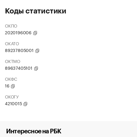
Коды статистики
ОКПО
2020196006
ОКАТО
89237805001
ОКТМО
89637405101
ОКФС
16
ОКОГУ
4210015
Интересное на РБК