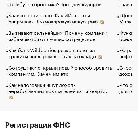
атрибутов престижа? Тест для лидеров
глава к
Казино проиграло. Как ИИ-агенты
«Деньги
разрушают букмекерскую индустрию
Маск в 
Выживают сильнейших. Почему компании
Функции
избавляются от лучших сотрудников
основ э
Как банк Wildberries резко нарастил
ЕС раз
кредиты селлерам до атак на склады
нефти —
Сотрудники открыли новый способ вредить
Стресс 
компаниям. Зачем им это
доходов
Как налоговики ищут доходы
Что обв
неработающих покупателей яхт и квартир
для Tel
Регистрация ФНС