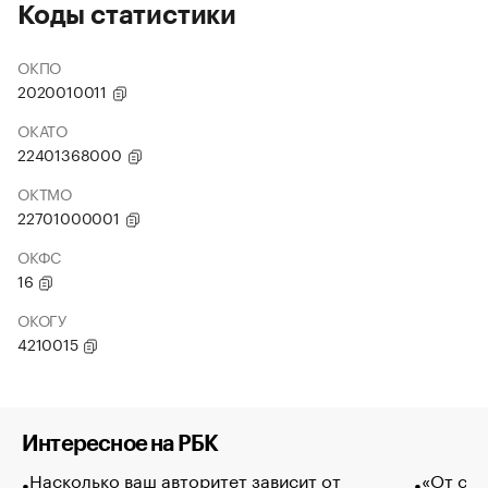
Коды статистики
ОКПО
2020010011
ОКАТО
22401368000
ОКТМО
22701000001
ОКФС
16
ОКОГУ
4210015
Интересное на РБК
Насколько ваш авторитет зависит от
«От спо