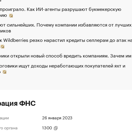
 проиграло. Как ИИ-агенты разрушают букмекерскую
рию
ют сильнейших. Почему компании избавляются от лучших
ников
к Wildberries резко нарастил кредиты селлерам до атак н
ики открыли новый способ вредить компаниям. Зачем им
оговики ищут доходы неработающих покупателей яхт и
р
рация ФНС
ации
26 января 2023
го органа
1300