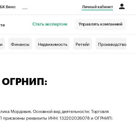
...
БК Вино
Личный кабинет
Стать экспертом
Управлять компанией
кте
азета
жи
Финансы
Недвижимость
Ретейл
Производство
— ОГРНИП:
лика Мордовия. Основной вид деятельности: Торговля
ИП присвоены реквизиты ИНН: 132202026078 и ОГРНИП: