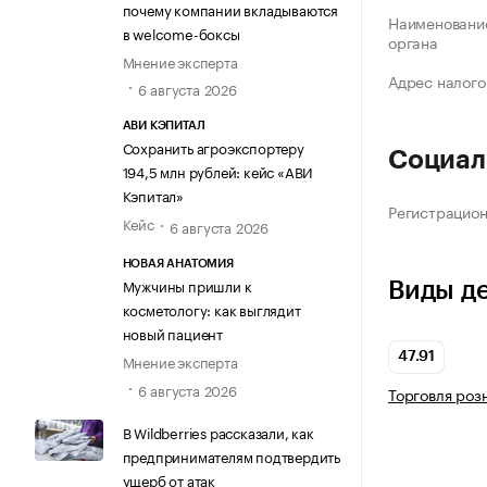
почему компании вкладываются
Наименование
в welcome-боксы
органа
Мнение эксперта
Адрес налого
6 августа 2026
АВИ КЭПИТАЛ
Сохранить агроэкспортеру
Социал
194,5 млн рублей: кейс «АВИ
Кэпитал»
Регистрацио
Кейс
6 августа 2026
НОВАЯ АНАТОМИЯ
Мужчины пришли к
Виды д
косметологу: как выглядит
новый пациент
47.91
Мнение эксперта
6 августа 2026
Торговля роз
В Wildberries рассказали, как
предпринимателям подтвердить
ущерб от атак