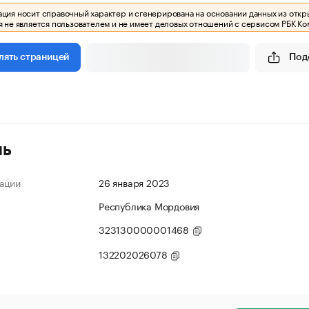
ия носит справочный характер и сгенерирована на основании данных из откр
 не является пользователем и не имеет деловых отношений с сервисом РБК Ко
Под
лять страницей
ль
ации
26 января 2023
Республика Мордовия
323130000001468
132202026078