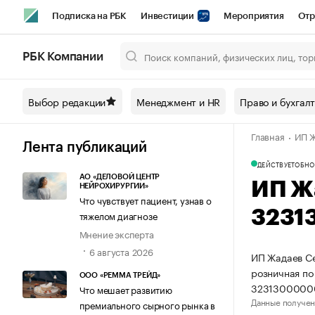
Подписка на РБК
Инвестиции
Мероприятия
Отр
Спорт
Школа управления РБК
РБК Образование
РБ
РБК Компании
Город
Стиль
Крипто
РБК Бизнес-среда
Дискусси
Выбор редакции
Менеджмент и HR
Право и бухгал
Спецпроекты СПб
Конференции СПб
Спецпроекты
Главная
ИП Ж
Технологии и медиа
Финансы
Рынок наличной валют
Лента публикаций
ДЕЙСТВУЕТ
ОБНО
АО «ДЕЛОВОЙ ЦЕНТР
ИП Ж
НЕЙРОХИРУРГИИ»
Что чувствует пациент, узнав о
3231
тяжелом диагнозе
Мнение эксперта
6 августа 2026
ИП Жадаев Се
розничная по
ООО «РЕММА ТРЕЙД»
3231300000
Что мешает развитию
Данные получен
премиального сырного рынка в