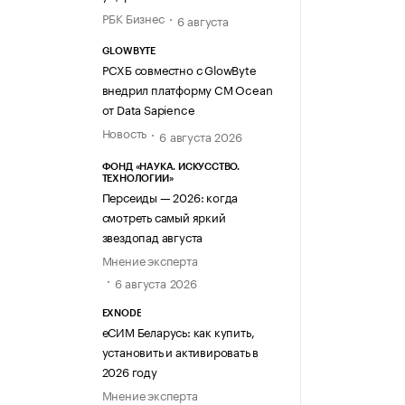
РБК Бизнес
6 августа
GLOWBYTE
РСХБ совместно с GlowByte
внедрил платформу CM Ocean
от Data Sapience
Новость
6 августа 2026
ФОНД «НАУКА. ИСКУССТВО.
ТЕХНОЛОГИИ»
Персеиды — 2026: когда
смотреть самый яркий
звездопад августа
Мнение эксперта
6 августа 2026
EXNODE
еСИМ Беларусь: как купить,
установить и активировать в
2026 году
Мнение эксперта