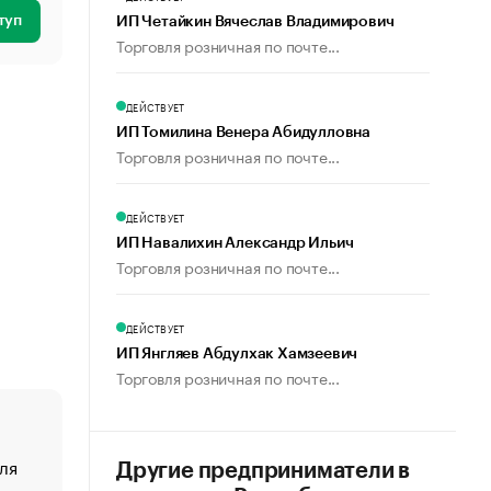
туп
ИП Четайкин Вячеслав Владимирович
Торговля розничная по почте...
ДЕЙСТВУЕТ
ИП Томилина Венера Абидулловна
Торговля розничная по почте...
ДЕЙСТВУЕТ
ИП Навалихин Александр Ильич
Торговля розничная по почте...
ДЕЙСТВУЕТ
ИП Янгляев Абдулхак Хамзеевич
Торговля розничная по почте...
ля
«От спорта тело стареет иначе». Как живет глава ко
Другие предприниматели в
создавшей GTA