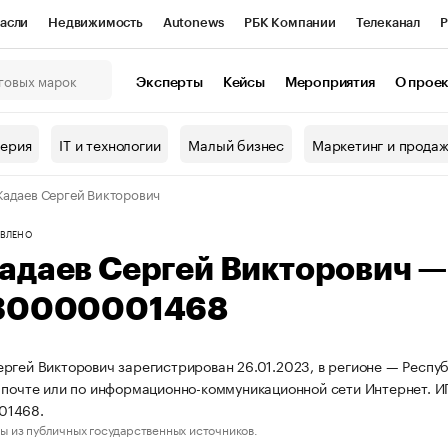
асли
Недвижимость
Autonews
РБК Компании
Телеканал
Р
К Курсы
РБК Life
Тренды
Визионеры
Национальные проекты
Эксперты
Кейсы
Мероприятия
О прое
онный клуб
Исследования
Кредитные рейтинги
Франшизы
Г
терия
IT и технологии
Малый бизнес
Маркетинг и прода
Проверка контрагентов
Политика
Экономика
Бизнес
адаев Сергей Викторович
ы
ВЛЕНО
адаев Сергей Викторович 
30000001468
ргей Викторович зарегистрирован 26.01.2023, в регионе — Респуб
 почте или по информационно-коммуникационной сети Интернет. 
01468.
ы из публичных государственных источников.