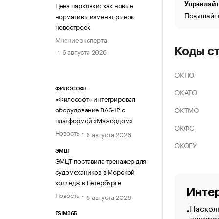
Цена парковки: как новые
Управляйт
Повышайте
нормативы изменят рынок
новостроек
Мнение эксперта
Коды с
6 августа 2026
ОКПО
ФИЛОСОФТ
ОКАТО
«Философт» интегрировал
ОКТМО
оборудование BAS-IP с
платформой «Мажордом»
ОКФС
Новость
6 августа 2026
ОКОГУ
ЭМЦТ
ЭМЦТ поставила тренажер для
судомехаников в Морской
колледж в Петербурге
Интер
Новость
6 августа 2026
Насколь
ESIM365
лидеро