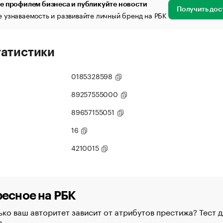
е профилем бизнеса и публикуйте новости
Получить дос
 узнаваемость и развивайте личный бренд на РБК
татистики
0185328598
89257555000
89657155051
16
4210015
есное на РБК
ко ваш авторитет зависит от атрибутов престижа? Тест д
в