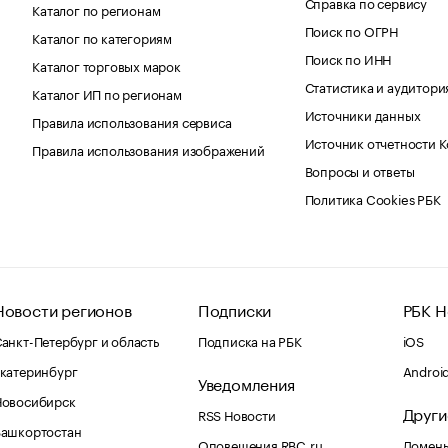
Справка по сервису
Каталог по регионам
Поиск по ОГРН
Каталог по категориям
Поиск по ИНН
Каталог торговых марок
Статистика и аудитори
Каталог ИП по регионам
Источники данных
Правила использования сервиса
Источник отчетности 
Правила использования изображений
Вопросы и ответы
Политика Cookies РБК
Новости регионов
Подписки
РБК Н
анкт-Петербург и область
Подписка на РБК
iOS
катеринбург
Androi
Уведомления
Новосибирск
Други
RSS Новости
Башкортостан
Оповещения RBC.ru
Домены