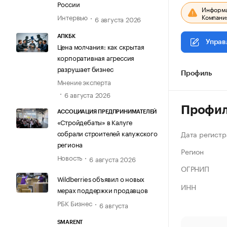
России
Информац
Компания
Интервью
6 августа 2026
АПКБК
Управ
Цена молчания: как скрытая
корпоративная агрессия
разрушает бизнес
Профиль
Мнение эксперта
6 августа 2026
Профи
АССОЦИАЦИЯ ПРЕДПРИНИМАТЕЛЕЙ
«Стройдебаты» в Калуге
собрали строителей калужского
Дата регистр
региона
Регион
Новость
6 августа 2026
ОГРНИП
Wildberries объявил о новых
ИНН
мерах поддержки продавцов
РБК Бизнес
6 августа
SMARENT