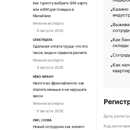
Как туристу выбрать SIM-карту
Казино
или eSIM для поездки в
индуст
Малайзию
Мнение эксперта
Выжива
сотруд
6 августа 2026
Как бан
СПЕКТРДАТА
склады
Сдельная оплата труда: что это
такое, виды и правила расчета
Сотрудн
Мнение эксперта
Как нал
6 августа 2026
кварти
НЕКО-ФРАНЧ
Налоги во франчайзинге: как
платить меньше и не нарушать
закон
Регист
Мнение эксперта
6 августа 2026
Дата регистр
OWL | СОВА
Код налогово
Новый сотрудник как клиент: