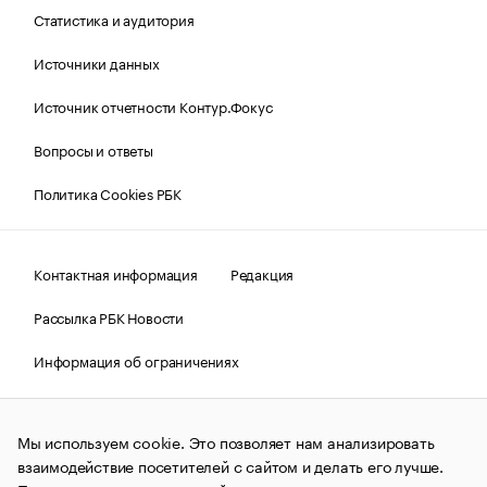
Статистика и аудитория
Источники данных
Источник отчетности Контур.Фокус
Вопросы и ответы
Политика Cookies РБК
Контактная информация
Редакция
Рассылка РБК Новости
Информация об ограничениях
Правовая информация
О соблюдении авторских прав
Мы используем cookie. Это позволяет нам анализировать
© АО «РОСБИЗНЕСКОНСАЛТИНГ»,
1995–2026.
Сообщения
и материалы информационного агентства «РБК»
взаимодействие посетителей с сайтом и делать его лучше.
(зарегистрировано Федеральной службой по надзору в сфере