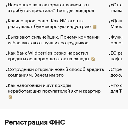
Насколько ваш авторитет зависит от
«От спо
атрибутов престижа? Тест для лидеров
глава к
Казино проиграло. Как ИИ-агенты
«Деньги
разрушают букмекерскую индустрию
Маск в 
Выживают сильнейших. Почему компании
Функции
избавляются от лучших сотрудников
основ э
Как банк Wildberries резко нарастил
ЕС раз
кредиты селлерам до атак на склады
нефти —
Сотрудники открыли новый способ вредить
Стресс 
компаниям. Зачем им это
доходов
Как налоговики ищут доходы
Что обв
неработающих покупателей яхт и квартир
для Tel
Регистрация ФНС