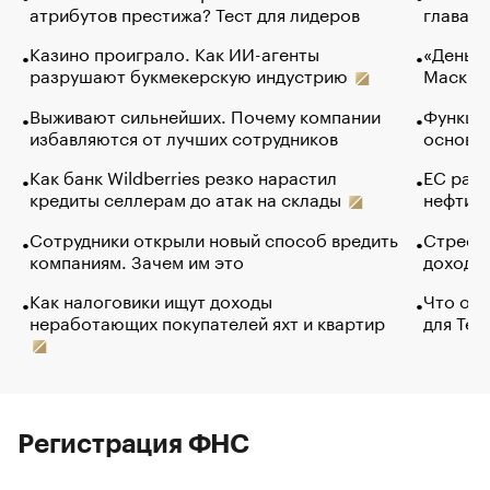
атрибутов престижа? Тест для лидеров
глава к
Казино проиграло. Как ИИ-агенты
«Деньги
разрушают букмекерскую индустрию
Маск в 
Выживают сильнейших. Почему компании
Функции
избавляются от лучших сотрудников
основ э
Как банк Wildberries резко нарастил
ЕС раз
кредиты селлерам до атак на склады
нефти —
Сотрудники открыли новый способ вредить
Стресс 
компаниям. Зачем им это
доходов
Как налоговики ищут доходы
Что обв
неработающих покупателей яхт и квартир
для Tel
Регистрация ФНС