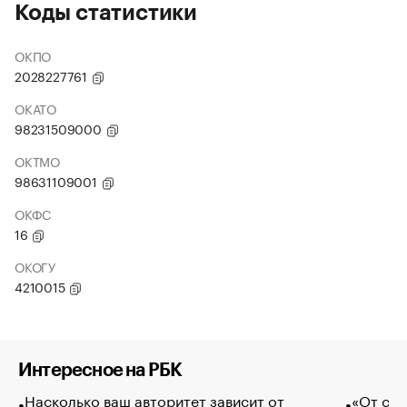
Коды статистики
ОКПО
2028227761
ОКАТО
98231509000
ОКТМО
98631109001
ОКФС
16
ОКОГУ
4210015
Интересное на РБК
Насколько ваш авторитет зависит от
«От спо