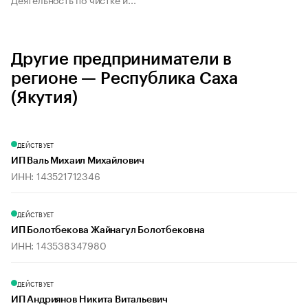
Другие предприниматели в
регионе — Республика Саха
(Якутия)
ДЕЙСТВУЕТ
ИП Валь Михаил Михайлович
ИНН: 143521712346
ДЕЙСТВУЕТ
ИП Болотбекова Жайнагул Болотбековна
ИНН: 143538347980
ДЕЙСТВУЕТ
ИП Андриянов Никита Витальевич