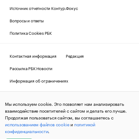
Источник отчетности Контур.Фокус
Вопросы и ответы
Политика Cookies РБК
Контактная информация
Редакция
Рассылка РБК Новости
Информация об ограничениях
Правовая информация
О соблюдении авторских прав
Мы используем cookie. Это позволяет нам анализировать
© АО «РОСБИЗНЕСКОНСАЛТИНГ»,
1995–2026.
Сообщения
и материалы информационного агентства «РБК»
взаимодействие посетителей с сайтом и делать его лучше.
(зарегистрировано Федеральной службой по надзору в сфере
Продолжая пользоваться сайтом, вы соглашаетесь с
связи, информационных технологий и массовых
использованием файлов cookie
и
политикой
коммуникаций (Роскомнадзор) 09.12.2015 за номером ИА
№ФС77-63848) сопровождаются пометкой «РБК». Отдельные
конфиденциальности
.
публикации могут содержать информацию,