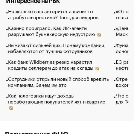
Интересное на РБК
Насколько ваш авторитет зависит от
«От спо
атрибутов престижа? Тест для лидеров
глава к
Казино проиграло. Как ИИ-агенты
«Деньги
разрушают букмекерскую индустрию
Маск в 
Выживают сильнейших. Почему компании
Функции
избавляются от лучших сотрудников
основ э
Как банк Wildberries резко нарастил
ЕС раз
кредиты селлерам до атак на склады
нефти —
Сотрудники открыли новый способ вредить
Стресс 
компаниям. Зачем им это
доходов
Как налоговики ищут доходы
Что обв
неработающих покупателей яхт и квартир
для Tel