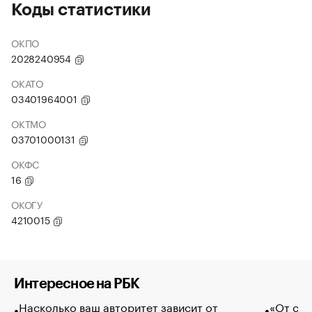
Коды статистики
ОКПО
2028240954
ОКАТО
03401964001
ОКТМО
03701000131
ОКФС
16
ОКОГУ
4210015
Интересное на РБК
Насколько ваш авторитет зависит от
«От спо