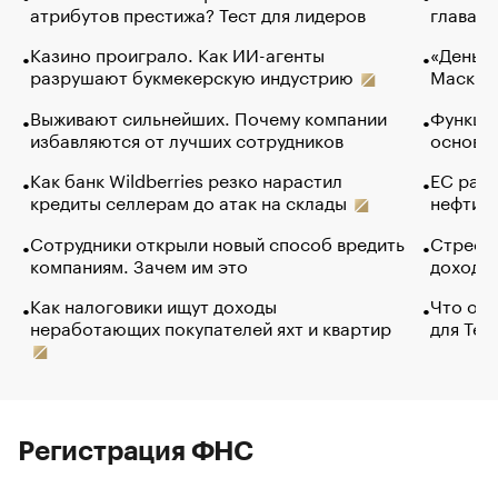
атрибутов престижа? Тест для лидеров
глава к
Казино проиграло. Как ИИ-агенты
«Деньги
разрушают букмекерскую индустрию
Маск в 
Выживают сильнейших. Почему компании
Функции
избавляются от лучших сотрудников
основ э
Как банк Wildberries резко нарастил
ЕС раз
кредиты селлерам до атак на склады
нефти —
Сотрудники открыли новый способ вредить
Стресс 
компаниям. Зачем им это
доходов
Как налоговики ищут доходы
Что обв
неработающих покупателей яхт и квартир
для Tel
Регистрация ФНС