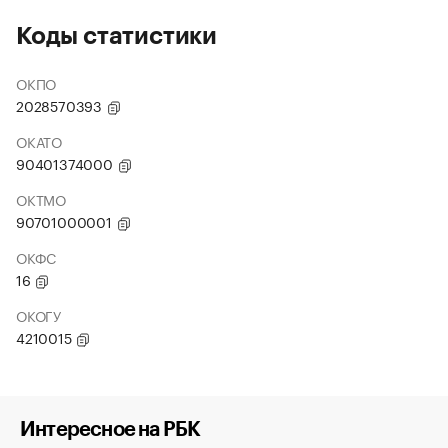
Коды статистики
ОКПО
2028570393
ОКАТО
90401374000
ОКТМО
90701000001
ОКФС
16
ОКОГУ
4210015
Интересное на РБК