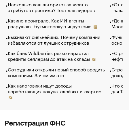
Насколько ваш авторитет зависит от
«От спо
атрибутов престижа? Тест для лидеров
глава к
Казино проиграло. Как ИИ-агенты
«Деньги
разрушают букмекерскую индустрию
Маск в 
Выживают сильнейших. Почему компании
Функции
избавляются от лучших сотрудников
основ э
Как банк Wildberries резко нарастил
ЕС раз
кредиты селлерам до атак на склады
нефти —
Сотрудники открыли новый способ вредить
Стресс 
компаниям. Зачем им это
доходов
Как налоговики ищут доходы
Что обв
неработающих покупателей яхт и квартир
для Tel
Регистрация ФНС