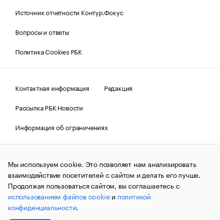
Источник отчетности Контур.Фокус
Вопросы и ответы
Политика Cookies РБК
Контактная информация
Редакция
Рассылка РБК Новости
Информация об ограничениях
Правовая информация
О соблюдении авторских прав
Мы используем cookie. Это позволяет нам анализировать
© АО «РОСБИЗНЕСКОНСАЛТИНГ»,
1995–2026.
Сообщения
и материалы информационного агентства «РБК»
взаимодействие посетителей с сайтом и делать его лучше.
(зарегистрировано Федеральной службой по надзору в сфере
Продолжая пользоваться сайтом, вы соглашаетесь с
связи, информационных технологий и массовых
использованием файлов cookie
и
политикой
коммуникаций (Роскомнадзор) 09.12.2015 за номером ИА
№ФС77-63848) сопровождаются пометкой «РБК». Отдельные
конфиденциальности
.
публикации могут содержать информацию,
не предназначенную для пользователей