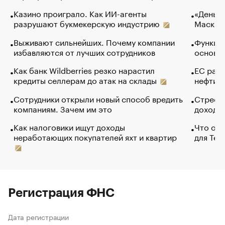
Казино проиграло. Как ИИ-агенты
«Деньги
разрушают букмекерскую индустрию
Маск в 
Выживают сильнейших. Почему компании
Функции
избавляются от лучших сотрудников
основ э
Как банк Wildberries резко нарастил
ЕС раз
кредиты селлерам до атак на склады
нефти —
Сотрудники открыли новый способ вредить
Стресс 
компаниям. Зачем им это
доходов
Как налоговики ищут доходы
Что обв
неработающих покупателей яхт и квартир
для Tel
Регистрация ФНС
Дата регистрации