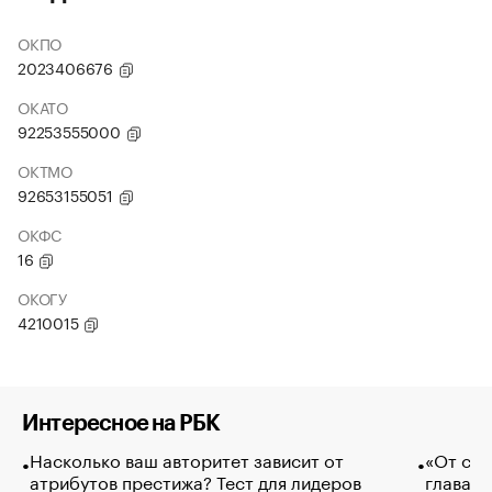
ОКПО
2023406676
ОКАТО
92253555000
ОКТМО
92653155051
ОКФС
16
ОКОГУ
4210015
Интересное на РБК
Насколько ваш авторитет зависит от
«От спо
атрибутов престижа? Тест для лидеров
глава к