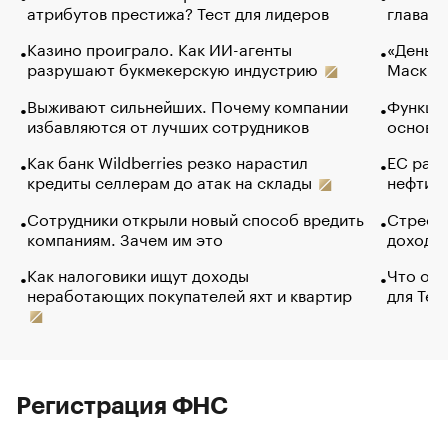
атрибутов престижа? Тест для лидеров
глава к
Казино проиграло. Как ИИ-агенты
«Деньги
разрушают букмекерскую индустрию
Маск в 
Выживают сильнейших. Почему компании
Функции
избавляются от лучших сотрудников
основ э
Как банк Wildberries резко нарастил
ЕС раз
кредиты селлерам до атак на склады
нефти —
Сотрудники открыли новый способ вредить
Стресс 
компаниям. Зачем им это
доходов
Как налоговики ищут доходы
Что обв
неработающих покупателей яхт и квартир
для Tel
Регистрация ФНС