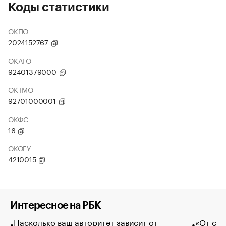
Коды статистики
ОКПО
2024152767
ОКАТО
92401379000
ОКТМО
92701000001
ОКФС
16
ОКОГУ
4210015
Интересное на РБК
Насколько ваш авторитет зависит от
«От спо