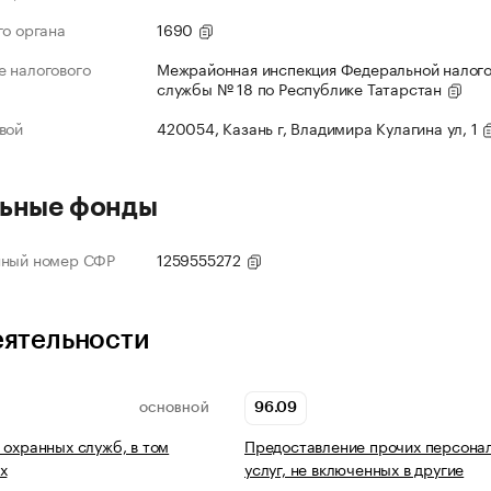
го органа
1690
 налогового
Межрайонная инспекция Федеральной налог
службы № 18 по Республике Татарстан
вой
420054, Казань г, Владимира Кулагина ул, 1
ьные фонды
нный номер СФР
1259555272
еятельности
96.09
ОСНОВНОЙ
 охранных служб, в том
Предоставление прочих персона
х
услуг, не включенных в другие