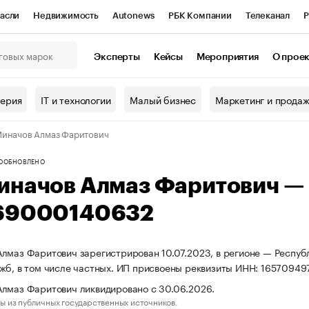
асли
Недвижимость
Autonews
РБК Компании
Телеканал
Р
К Курсы
РБК Life
Тренды
Визионеры
Национальные проекты
Эксперты
Кейсы
Мероприятия
О прое
онный клуб
Исследования
Кредитные рейтинги
Франшизы
Г
терия
IT и технологии
Малый бизнес
Маркетинг и прода
Проверка контрагентов
Политика
Экономика
Бизнес
иначов Алмаз Фаритович
ы
О
ОБНОВЛЕНО
иначов Алмаз Фаритович —
69000140632
лмаз Фаритович зарегистрирован 10.07.2023, в регионе — Республ
жб, в том числе частных. ИП присвоены реквизиты ИНН: 165709
лмаз Фаритович ликвидировано с 30.06.2026.
ы из публичных государственных источников.