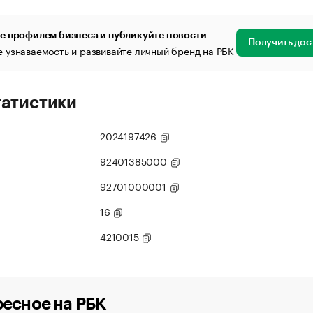
е профилем бизнеса и публикуйте новости
Получить дос
 узнаваемость и развивайте личный бренд на РБК
татистики
2024197426
92401385000
92701000001
16
4210015
есное на РБК