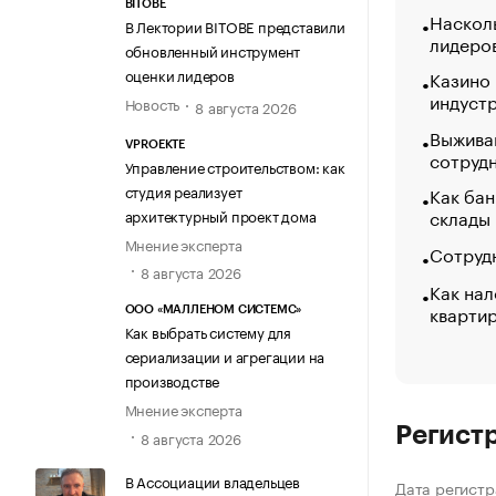
BITOBE
Насколь
В Лектории BITOBE представили
лидеро
обновленный инструмент
оценки лидеров
Казино
индуст
Новость
8 августа 2026
Выжива
VPROEKTE
сотруд
Управление строительством: как
студия реализует
Как бан
склады
архитектурный проект дома
Мнение эксперта
Сотрудн
8 августа 2026
Как нал
кварти
ООО «МАЛЛЕНОМ СИСТЕМС»
Как выбрать систему для
сериализации и агрегации на
производстве
Мнение эксперта
Регист
8 августа 2026
В Ассоциации владельцев
Дата регистр