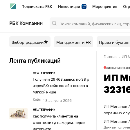
Подписка на РБК
Инвестиции
Мероприятия
Отр
Спорт
Школа управления РБК
РБК Образование
РБ
РБК Компании
Город
Стиль
Крипто
РБК Бизнес-среда
Дискусси
Выбор редакции
Менеджмент и HR
Право и бухгал
Спецпроекты СПб
Конференции СПб
Спецпроекты
Главная
ИП М
Технологии и медиа
Финансы
Рынок наличной валют
Лента публикаций
ЛИКВИДИРОВАН
НЕФТЕТРАФИК
ИП М
Получили 26 468 заявок по 38 р
через ВК: кейс онлайн-школы в
3231
мягкой нише
Кейс
8 августа 2026
ИП Миначов А
НЕФТЕТРАФИК
охранных слу
Как получить клиентов на
ИП Миначов А
спецтехнику: находим лиды в
Данные получен
интернете