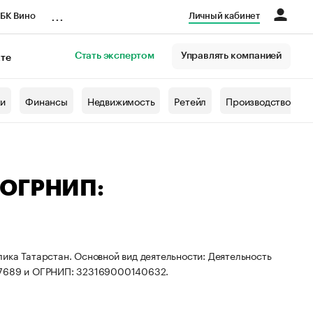
...
БК Вино
Личный кабинет
Стать экспертом
Управлять компанией
кте
азета
жи
Финансы
Недвижимость
Ретейл
Производство
 ОГРНИП:
ика Татарстан. Основной вид деятельности: Деятельность
497689 и ОГРНИП: 323169000140632.