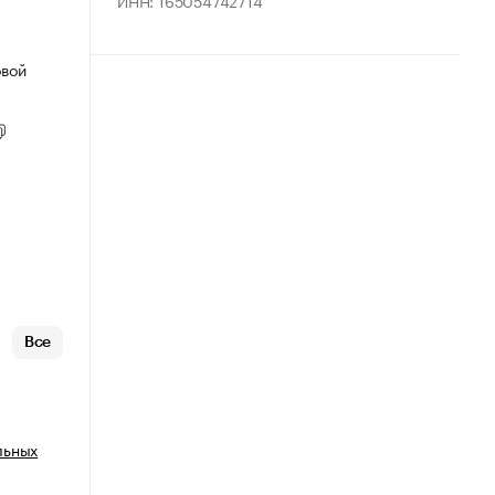
ИНН: 165054742714
овой
Все
льных