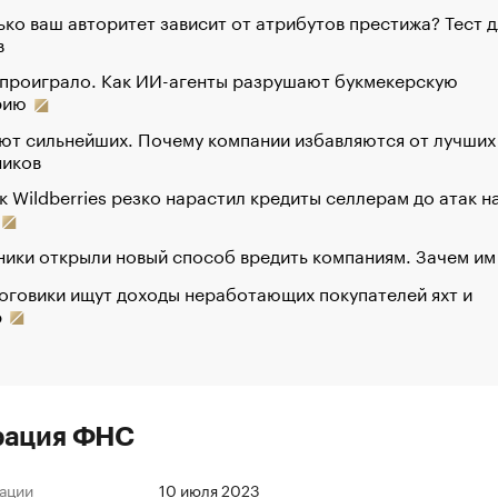
ко ваш авторитет зависит от атрибутов престижа? Тест д
в
 проиграло. Как ИИ-агенты разрушают букмекерскую
рию
ют сильнейших. Почему компании избавляются от лучших
ников
к Wildberries резко нарастил кредиты селлерам до атак н
ики открыли новый способ вредить компаниям. Зачем им
оговики ищут доходы неработающих покупателей яхт и
р
рация ФНС
ации
10 июля 2023