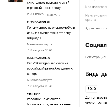
кинотеатров назвали «самый
Код налогово
страшный день» в году
РБК Бизнес
8 августа
Наименование
органа
RUSSIFICATION.RU
Почему спрос на электромобили
Адрес налого
из Китая смещается в сторону
гибридов
Мнение эксперта
Социал
8 августа 2026
Регистрацио
RUSSIFICATION.RU
Как Volkswagen вернулся на
российский рынок без единого
дилера
Виды д
Мнение эксперта
8 августа 2026
80.10
VESPERFIN
Деятельность
Россияне не мечтают о
числе частны
богатстве: что для нас важнее