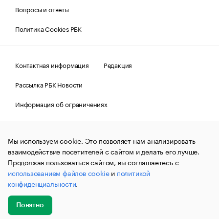
Вопросы и ответы
Политика Cookies РБК
Контактная информация
Редакция
Рассылка РБК Новости
Информация об ограничениях
Правовая информация
О соблюдении авторских прав
Мы используем cookie. Это позволяет нам анализировать
© АО «РОСБИЗНЕСКОНСАЛТИНГ»,
1995–2026.
Сообщения
и материалы информационного агентства «РБК»
взаимодействие посетителей с сайтом и делать его лучше.
(зарегистрировано Федеральной службой по надзору в сфере
Продолжая пользоваться сайтом, вы соглашаетесь с
связи, информационных технологий и массовых
использованием файлов cookie
и
политикой
коммуникаций (Роскомнадзор) 09.12.2015 за номером ИА
№ФС77-63848) сопровождаются пометкой «РБК». Отдельные
конфиденциальности
.
публикации могут содержать информацию,
не предназначенную для пользователей
до 18 лет.
companycardsfeedback@rbc.ru
Понятно
Добавить