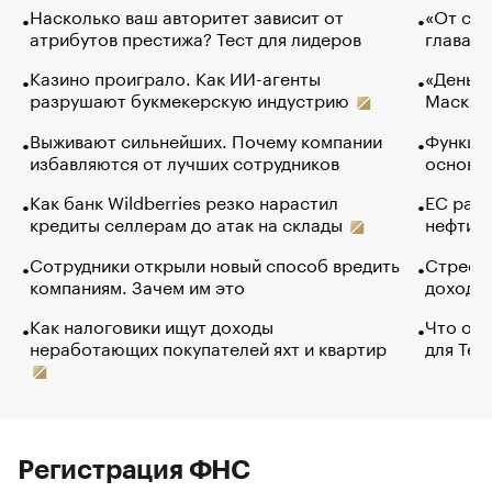
Насколько ваш авторитет зависит от
«От спо
атрибутов престижа? Тест для лидеров
глава к
Казино проиграло. Как ИИ-агенты
«Деньги
разрушают букмекерскую индустрию
Маск в 
Выживают сильнейших. Почему компании
Функции
избавляются от лучших сотрудников
основ э
Как банк Wildberries резко нарастил
ЕС раз
кредиты селлерам до атак на склады
нефти —
Сотрудники открыли новый способ вредить
Стресс 
компаниям. Зачем им это
доходов
Как налоговики ищут доходы
Что обв
неработающих покупателей яхт и квартир
для Tel
Регистрация ФНС