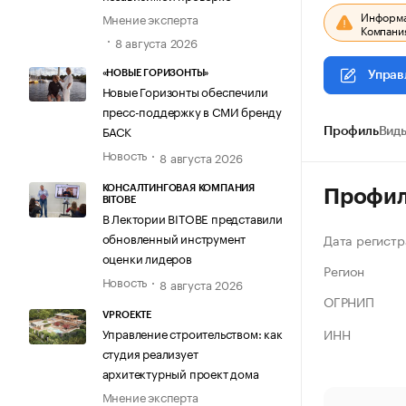
Информац
Мнение эксперта
Компания
8 августа 2026
«НОВЫЕ ГОРИЗОНТЫ»
Управ
Новые Горизонты обеспечили
пресс-поддержку в СМИ бренду
БАСК
Профиль
Виды
Новость
8 августа 2026
КОНСАЛТИНГОВАЯ КОМПАНИЯ
Профи
BITOBE
В Лектории BITOBE представили
обновленный инструмент
Дата регистр
оценки лидеров
Регион
Новость
8 августа 2026
ОГРНИП
VPROEKTE
ИНН
Управление строительством: как
студия реализует
архитектурный проект дома
Мнение эксперта