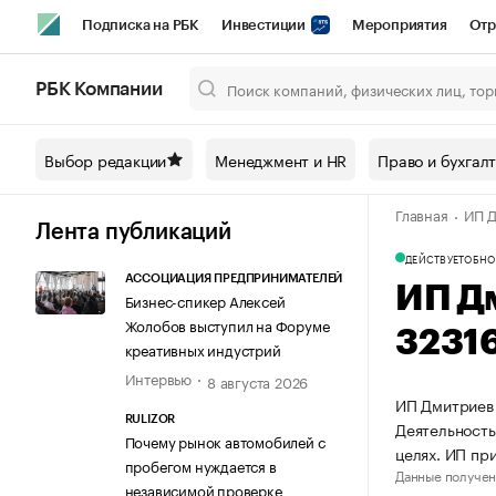
Подписка на РБК
Инвестиции
Мероприятия
Отр
Спорт
Школа управления РБК
РБК Образование
РБ
РБК Компании
Город
Стиль
Крипто
РБК Бизнес-среда
Дискусси
Выбор редакции
Менеджмент и HR
Право и бухгал
Спецпроекты СПб
Конференции СПб
Спецпроекты
Главная
ИП Д
Технологии и медиа
Финансы
Рынок наличной валют
Лента публикаций
ДЕЙСТВУЕТ
ОБНО
АССОЦИАЦИЯ ПРЕДПРИНИМАТЕЛЕЙ
ИП Д
Бизнес-спикер Алексей
Жолобов выступил на Форуме
3231
креативных индустрий
Интервью
8 августа 2026
ИП Дмитриев 
RULIZOR
Деятельность
Почему рынок автомобилей с
целях. ИП пр
пробегом нуждается в
Данные получен
независимой проверке