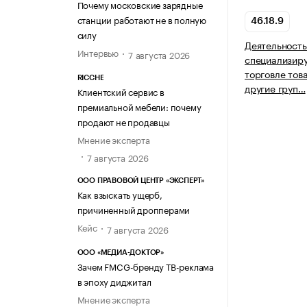
Почему московские зарядные
станции работают не в полную
46.18.9
силу
Деятельность
Интервью
7 августа 2026
специализир
торговле тов
RICCHE
другие груп…
Клиентский сервис в
премиальной мебели: почему
продают не продавцы
Мнение эксперта
7 августа 2026
ООО ПРАВОВОЙ ЦЕНТР «ЭКСПЕРТ»
Как взыскать ущерб,
причиненный дропперами
Кейс
7 августа 2026
ООО «МЕДИА-ДОКТОР»
Зачем FMCG-бренду ТВ-реклама
в эпоху диджитал
Мнение эксперта