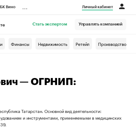
...
БК Вино
Личный кабинет
Стать экспертом
Управлять компанией
кте
азета
жи
Финансы
Недвижимость
Ретейл
Производство
ович — ОГРНИП:
еспублика Татарстан. Основной вид деятельности:
орудованием и инструментами, применяемыми в медицинских
39.