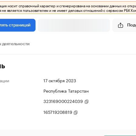
ия носит справочный характер и сгенерирована на основании данных из откр
 не является пользователем и не имеет деловых отношений с сервисом РБК Ко
Под
лять страницей
 деятельности
ль
ации
17 октября 2023
Республика Татарстан
323169000224039
165719208819