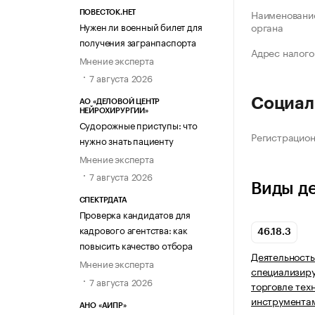
Наименование
ПОВЕСТОК.НЕТ
Нужен ли военный билет для
органа
получения загранпаспорта
Адрес налого
Мнение эксперта
7 августа 2026
Социал
АО «ДЕЛОВОЙ ЦЕНТР
НЕЙРОХИРУРГИИ»
Судорожные приступы: что
Регистрацио
нужно знать пациенту
Мнение эксперта
7 августа 2026
Виды д
СПЕКТРДАТА
Проверка кандидатов для
кадрового агентства: как
46.18.3
повысить качество отбора
Деятельность
Мнение эксперта
специализир
7 августа 2026
торговле тех
инструмента
АНО «АИПР»