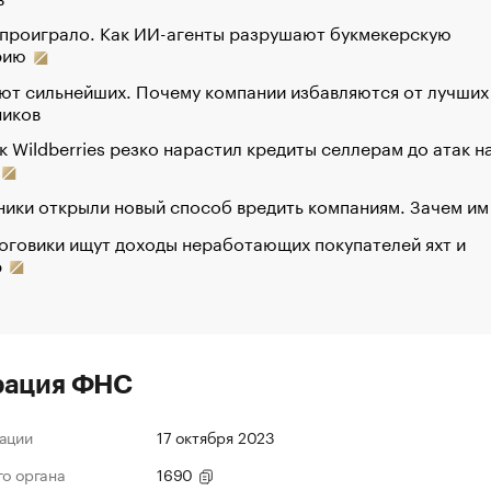
 проиграло. Как ИИ-агенты разрушают букмекерскую
рию
ют сильнейших. Почему компании избавляются от лучших
ников
к Wildberries резко нарастил кредиты селлерам до атак н
ики открыли новый способ вредить компаниям. Зачем им
оговики ищут доходы неработающих покупателей яхт и
р
рация ФНС
ации
17 октября 2023
го органа
1690