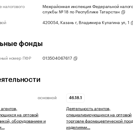
 налогового
Межрайонная инспекция Федеральной налог
службы № 18 по Республике Татарстан
вой
420054, Казань г, Владимира Кулагина ул, 1
ьные фонды
нный номер ПФР
013504067617
еятельности
46.18.1
ОСНОВНОЙ
 агентов,
Деятельность агентов,
ующихся на оптовой
специализирующихся на оптовой
никой, оборудованием и
торговле фармацевтической прод
м…
изделиями…