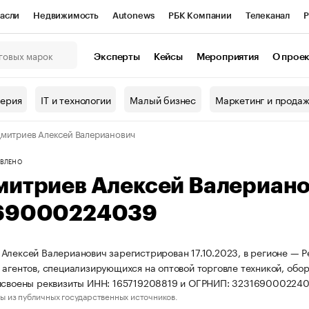
асли
Недвижимость
Autonews
РБК Компании
Телеканал
Р
К Курсы
РБК Life
Тренды
Визионеры
Национальные проекты
Эксперты
Кейсы
Мероприятия
О прое
онный клуб
Исследования
Кредитные рейтинги
Франшизы
Г
терия
IT и технологии
Малый бизнес
Маркетинг и прода
Проверка контрагентов
Политика
Экономика
Бизнес
митриев Алексей Валерианович
ы
ВЛЕНО
митриев Алексей Валериан
69000224039
Алексей Валерианович зарегистрирован 17.10.2023, в регионе — Р
 агентов, специализирующихся на оптовой торговле техникой, об
исвоены реквизиты ИНН: 165719208819 и ОГРНИП: 3231690002240
ы из публичных государственных источников.