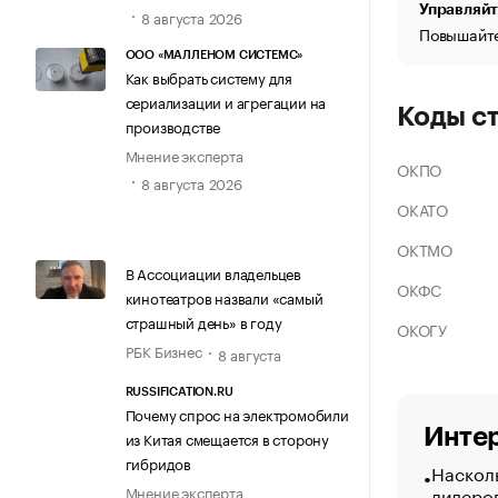
Управляйт
8 августа 2026
Повышайте
ООО «МАЛЛЕНОМ СИСТЕМС»
Как выбрать систему для
сериализации и агрегации на
Коды с
производстве
Мнение эксперта
ОКПО
8 августа 2026
ОКАТО
ОКТМО
В Ассоциации владельцев
ОКФС
кинотеатров назвали «самый
страшный день» в году
ОКОГУ
РБК Бизнес
8 августа
RUSSIFICATION.RU
Почему спрос на электромобили
Интер
из Китая смещается в сторону
гибридов
Насколь
лидеро
Мнение эксперта