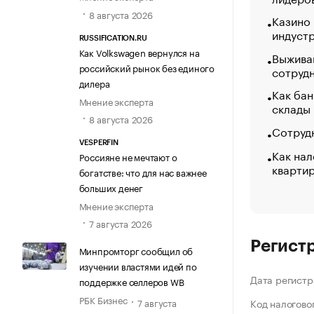
8 августа 2026
Казино
индуст
RUSSIFICATION.RU
Как Volkswagen вернулся на
Выжива
российский рынок без единого
сотруд
дилера
Как бан
Мнение эксперта
склады
8 августа 2026
Сотрудн
VESPERFIN
Как нал
Россияне не мечтают о
кварти
богатстве: что для нас важнее
больших денег
Мнение эксперта
7 августа 2026
Регист
Минпромторг сообщил об
изучении властями идей по
Дата регистр
поддержке селлеров WB
РБК Бизнес
7 августа
Код налогово