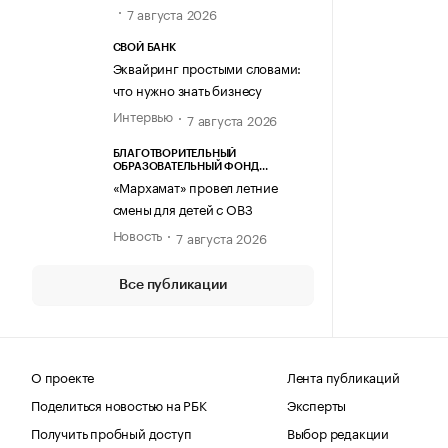
7 августа 2026
СВОЙ БАНК
Эквайринг простыми словами:
что нужно знать бизнесу
Интервью
7 августа 2026
БЛАГОТВОРИТЕЛЬНЫЙ
ОБРАЗОВАТЕЛЬНЫЙ ФОНД
«МАРХАМАТ»
«Мархамат» провел летние
смены для детей с ОВЗ
Новость
7 августа 2026
Все публикации
О проекте
Лента публикаций
Поделиться новостью на РБК
Эксперты
Получить пробный доступ
Выбор редакции