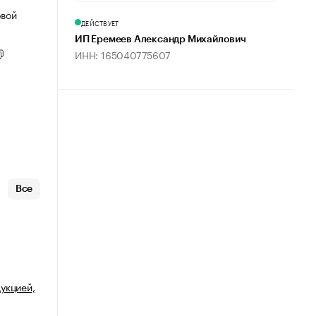
овой
ДЕЙСТВУЕТ
ИП Еремеев Александр Михайлович
ИНН: 165040775607
Все
укцией,