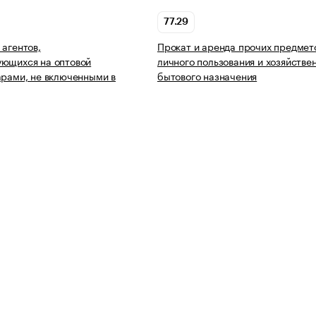
77.29
 агентов,
Прокат и аренда прочих предмет
ующихся на оптовой
личного пользования и хозяйстве
арами, не включенными в
бытового назначения