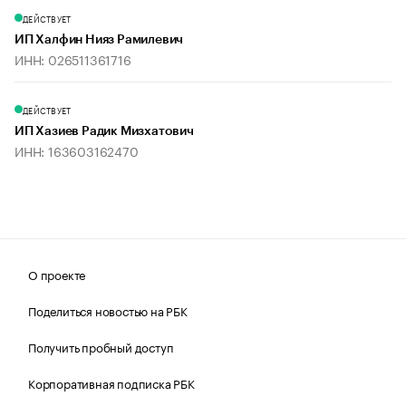
ДЕЙСТВУЕТ
ИП Халфин Нияз Рамилевич
ИНН: 026511361716
ДЕЙСТВУЕТ
ИП Хазиев Радик Мизхатович
ИНН: 163603162470
О проекте
Поделиться новостью на РБК
Получить пробный доступ
Корпоративная подписка РБК