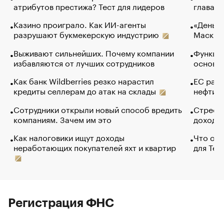
атрибутов престижа? Тест для лидеров
глава к
Казино проиграло. Как ИИ-агенты
«Деньги
разрушают букмекерскую индустрию
Маск в 
Выживают сильнейших. Почему компании
Функции
избавляются от лучших сотрудников
основ э
Как банк Wildberries резко нарастил
ЕС раз
кредиты селлерам до атак на склады
нефти —
Сотрудники открыли новый способ вредить
Стресс 
компаниям. Зачем им это
доходов
Как налоговики ищут доходы
Что обв
неработающих покупателей яхт и квартир
для Tel
Регистрация ФНС