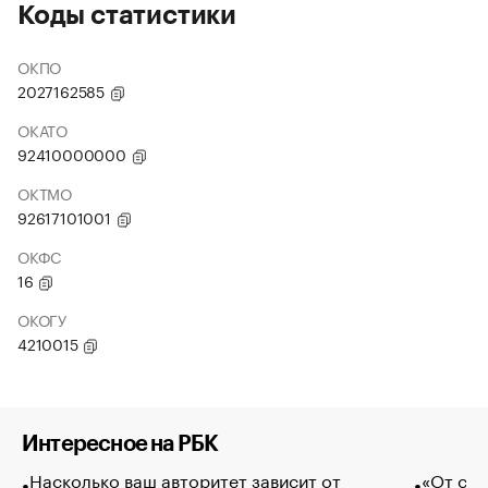
Коды статистики
ОКПО
2027162585
ОКАТО
92410000000
ОКТМО
92617101001
ОКФС
16
ОКОГУ
4210015
Интересное на РБК
Насколько ваш авторитет зависит от
«От спо