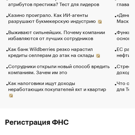
атрибутов престижа? Тест для лидеров
глава к
Казино проиграло. Как ИИ-агенты
«Деньги
разрушают букмекерскую индустрию
Маск в 
Выживают сильнейших. Почему компании
Функции
избавляются от лучших сотрудников
основ э
Как банк Wildberries резко нарастил
ЕС раз
кредиты селлерам до атак на склады
нефти —
Сотрудники открыли новый способ вредить
Стресс 
компаниям. Зачем им это
доходов
Как налоговики ищут доходы
Что обв
неработающих покупателей яхт и квартир
для Tel
Регистрация ФНС