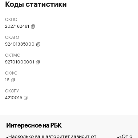
Коды статистики
ОКПО
2027162461
ОКАТО
92401385000
ОКТМО
92701000001
ОКФС
16
ОКОГУ
4210015
Интересное на РБК
Насколько ваш авторитет зависит от
«От спо