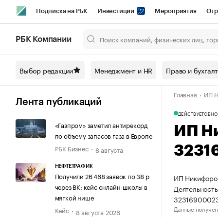
Подписка на РБК
Инвестиции
Мероприятия
Отр
Спорт
Школа управления РБК
РБК Образование
РБ
РБК Компании
Город
Стиль
Крипто
РБК Бизнес-среда
Дискусси
Выбор редакции
Менеджмент и HR
Право и бухгал
Спецпроекты СПб
Конференции СПб
Спецпроекты
Главная
ИП Н
Технологии и медиа
Финансы
Рынок наличной валют
Лента публикаций
ДЕЙСТВУЕТ
ОБНО
«Газпром» заметил антирекорд
ИП Н
по объему запасов газа в Европе
РБК Бизнес
3231
8 августа
НЕФТЕТРАФИК
Получили 26 468 заявок по 38 р
ИП Никифоров
через ВК: кейс онлайн-школы в
Деятельность
мягкой нише
32316900023
Данные получен
Кейс
8 августа 2026