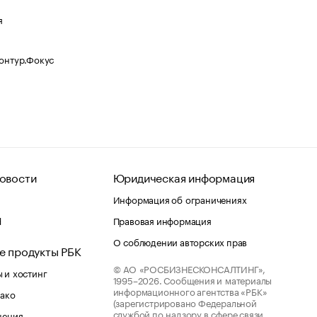
я
Контур.Фокус
овости
Юридическая информация
Информация об ограничениях
d
Правовая информация
О соблюдении авторских прав
е продукты РБК
© АО «РОСБИЗНЕСКОНСАЛТИНГ»,
 и хостинг
1995–2026.
Сообщения и материалы
информационного агентства «РБК»
лако
(зарегистрировано Федеральной
службой по надзору в сфере связи,
шения