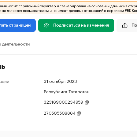
ия носит справочный характер и сгенерирована на основании данных из откр
 не является пользователем и не имеет деловых отношений с сервисом РБК Ко
Подписаться на изменения
По
лять страницей
 деятельности
ль
ации
31 октября 2023
Республика Татарстан
323169000234959
270505506864