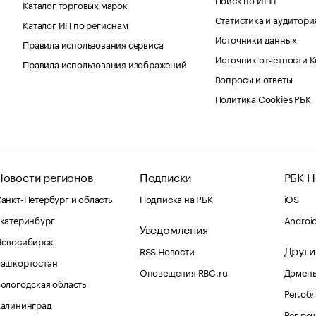
Каталог торговых марок
Статистика и аудитори
Каталог ИП по регионам
Источники данных
Правила использования сервиса
Источник отчетности 
Правила использования изображений
Вопросы и ответы
Политика Cookies РБК
Новости регионов
Подписки
РБК Н
анкт-Петербург и область
Подписка на РБК
iOS
катеринбург
Androi
Уведомления
Новосибирск
Други
RSS Новости
Башкортостан
Оповещения RBC.ru
Домены
ологодская область
Рег.об
Калининград
Рег.ре