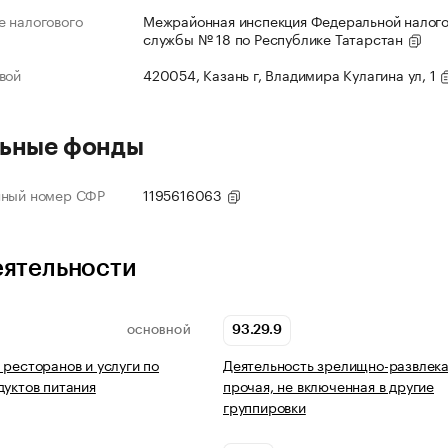
 налогового
Межрайонная инспекция Федеральной налог
службы № 18 по Республике Татарстан
вой
420054, Казань г, Владимира Кулагина ул, 1
ьные фонды
нный номер СФР
1195616063
еятельности
93.29.9
ОСНОВНОЙ
 ресторанов и услуги по
Деятельность зрелищно-развлек
дуктов питания
прочая, не включенная в другие
группировки