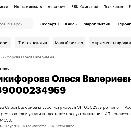
асли
Недвижимость
Autonews
РБК Компании
Телеканал
Р
К Курсы
РБК Life
Тренды
Визионеры
Национальные проекты
Эксперты
Кейсы
Мероприятия
О прое
онный клуб
Исследования
Кредитные рейтинги
Франшизы
Г
терия
IT и технологии
Малый бизнес
Маркетинг и прода
Проверка контрагентов
Политика
Экономика
Бизнес
икифорова Олеся Валериевна
ы
ВЛЕНО
икифорова Олеся Валериев
69000234959
а Олеся Валериевна зарегистрирован 31.10.2023, в регионе — Рес
 ресторанов и услуги по доставке продуктов питания. ИП присво
4959.
ы из публичных государственных источников.