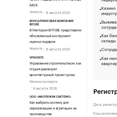
БАСК
Казино
Новость
индуст
8 августа 2026
Выжива
КОНСАЛТИНГОВАЯ КОМПАНИЯ
BITOBE
сотруд
В Лектории BITOBE представили
Как бан
обновленный инструмент
склады
оценки лидеров
Новость
Сотрудн
8 августа 2026
Как нал
VPROEKTE
кварти
Управление строительством: как
студия реализует
архитектурный проект дома
Мнение эксперта
8 августа 2026
Регист
ООО «МАЛЛЕНОМ СИСТЕМС»
Как выбрать систему для
Дата регистр
сериализации и агрегации на
Код налогово
производстве