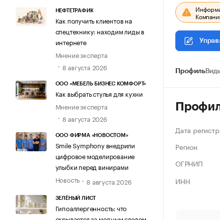
Информац
НЕФТЕТРАФИК
Компания
Как получить клиентов на
спецтехнику: находим лиды в
интернете
Управ
Мнение эксперта
8 августа 2026
Профиль
Виды
ООО «МЕБЕЛЬ БИЗНЕС КОМФОРТ»
Как выбрать стулья для кухни
Профи
Мнение эксперта
8 августа 2026
Дата регистр
ООО ФИРМА «НОВОСТОМ»
Smile Symphony внедрили
Регион
цифровое моделирование
ОГРНИП
улыбки перед винирами
Новость
ИНН
8 августа 2026
ЗЕЛЁНЫЙ ЛИСТ
Гипоаллергенность: что
скрывается за модным словом