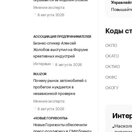
Управляйт
Мнение эксперта
Повышайте
8 августа 2026
Коды с
АССОЦИАЦИЯ ПРЕДПРИНИМАТЕЛЕЙ
Бизнес-спикер Алексей
ОКПО
Жолобов выступил на Форуме
ОКАТО
креативных индустрий
Интервью
8 августа 2026
ОКТМО
RULIZOR
ОКФС
Почему рынок автомобилей с
пробегом нуждается в
ОКОГУ
независимой проверке
Мнение эксперта
8 августа 2026
Интер
«НОВЫЕ ГОРИЗОНТЫ»
Новые Горизонты обеспечили
Насколь
лидеро
пресс-поддержку в СМИ бренду