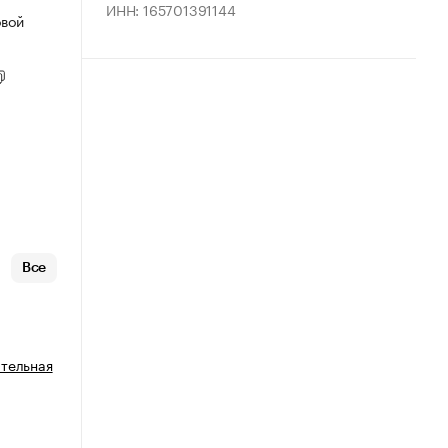
ИНН: 165701391144
овой
Все
ательная