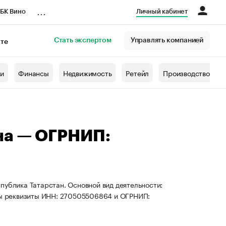
...
БК Вино
Личный кабинет
Стать экспертом
Управлять компанией
кте
азета
жи
Финансы
Недвижимость
Ретейл
Производство
на — ОГРНИП:
публика Татарстан. Основной вид деятельности:
ены реквизиты ИНН: 270505506864 и ОГРНИП: