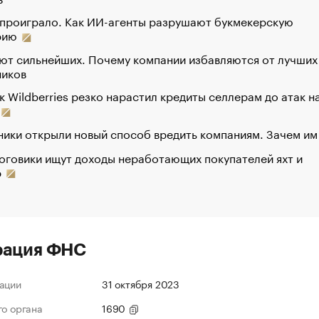
 проиграло. Как ИИ-агенты разрушают букмекерскую
рию
ют сильнейших. Почему компании избавляются от лучших
ников
к Wildberries резко нарастил кредиты селлерам до атак н
ики открыли новый способ вредить компаниям. Зачем им
оговики ищут доходы неработающих покупателей яхт и
р
рация ФНС
ации
31 октября 2023
го органа
1690