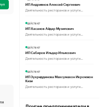
туп
ИП Андриянов Алексей Сергеевич
Деятельность ресторанов и услуги...
ДЕЙСТВУЕТ
ИП Хасанов Айдар Музипович
Деятельность ресторанов и услуги...
ДЕЙСТВУЕТ
ИП Сабиров Ильдар Ильясович
Деятельность ресторанов и услуги...
ДЕЙСТВУЕТ
ИП Зухриддинова Махсумахон Икромжон
Кизи
Деятельность ресторанов и услуги...
ля
«От спорта тело стареет иначе». Как живет глава ко
создавшей GTA
Другие предприниматели в