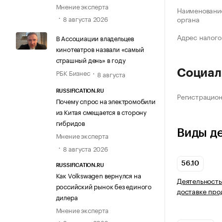
Мнение эксперта
Наименование
8 августа 2026
органа
Адрес налого
В Ассоциации владельцев
кинотеатров назвали «самый
страшный день» в году
Социал
РБК Бизнес
8 августа
RUSSIFICATION.RU
Регистрацио
Почему спрос на электромобили
из Китая смещается в сторону
гибридов
Виды д
Мнение эксперта
8 августа 2026
56.10
RUSSIFICATION.RU
Как Volkswagen вернулся на
Деятельность
российский рынок без единого
доставке про
дилера
Мнение эксперта