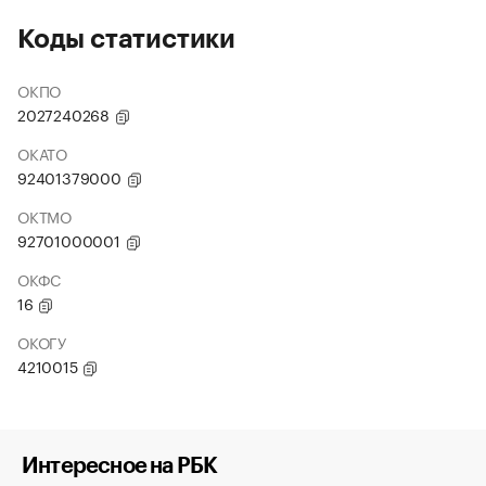
Коды статистики
ОКПО
2027240268
ОКАТО
92401379000
ОКТМО
92701000001
ОКФС
16
ОКОГУ
4210015
Интересное на РБК