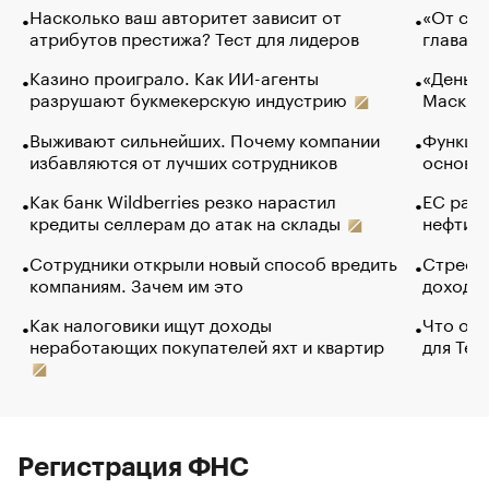
Насколько ваш авторитет зависит от
«От спо
атрибутов престижа? Тест для лидеров
глава к
Казино проиграло. Как ИИ-агенты
«Деньги
разрушают букмекерскую индустрию
Маск в 
Выживают сильнейших. Почему компании
Функции
избавляются от лучших сотрудников
основ э
Как банк Wildberries резко нарастил
ЕС раз
кредиты селлерам до атак на склады
нефти —
Сотрудники открыли новый способ вредить
Стресс 
компаниям. Зачем им это
доходов
Как налоговики ищут доходы
Что обв
неработающих покупателей яхт и квартир
для Tel
Регистрация ФНС