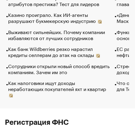
атрибутов престижа? Тест для лидеров
глава к
Казино проиграло. Как ИИ-агенты
«Деньги
разрушают букмекерскую индустрию
Маск в 
Выживают сильнейших. Почему компании
Функции
избавляются от лучших сотрудников
основ э
Как банк Wildberries резко нарастил
ЕС раз
кредиты селлерам до атак на склады
нефти —
Сотрудники открыли новый способ вредить
Стресс 
компаниям. Зачем им это
доходов
Как налоговики ищут доходы
Что обв
неработающих покупателей яхт и квартир
для Tel
Регистрация ФНС