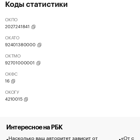
Коды статистики
ОКПО
2027241841
ОКАТО
92401380000
ОКТМО
92701000001
ОКФС
16
ОКОГУ
4210015
Интересное на РБК
Насколько ваш авторитет зависит от
«От спо