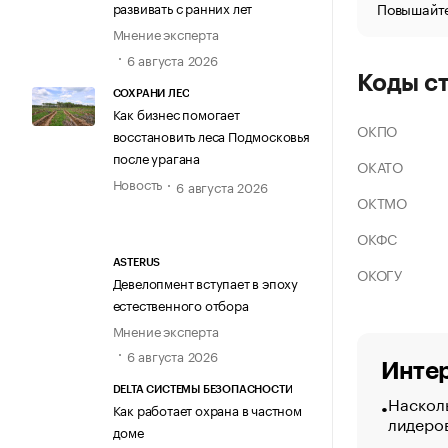
Повышайте
развивать с ранних лет
Мнение эксперта
6 августа 2026
Коды с
СОХРАНИ ЛЕС
Как бизнес помогает
ОКПО
восстановить леса Подмосковья
после урагана
ОКАТО
Новость
6 августа 2026
ОКТМО
ОКФС
ASTERUS
ОКОГУ
Девелопмент вступает в эпоху
естественного отбора
Мнение эксперта
6 августа 2026
Интер
DELTA СИСТЕМЫ БЕЗОПАСНОСТИ
Насколь
Как работает охрана в частном
лидеро
доме