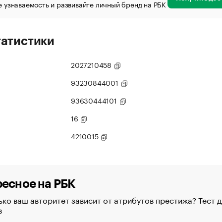
 узнаваемость и развивайте личный бренд на РБК
татистики
2027210458
93230844001
93630444101
16
4210015
есное на РБК
ко ваш авторитет зависит от атрибутов престижа? Тест д
в