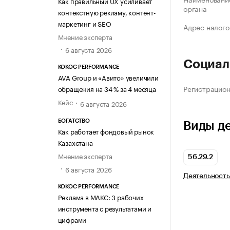
Как правильный UX усиливает
органа
контекстную рекламу, контент-
маркетинг и SEO
Адрес налого
Мнение эксперта
6 августа 2026
Социал
KOKOC PERFORMANCE
AVA Group и «Авито» увеличили
Регистрацио
обращения на 34 % за 4 месяца
Кейс
6 августа 2026
БОГАТСТВО
Виды д
Как работает фондовый рынок
Казахстана
Мнение эксперта
56.29.2
6 августа 2026
Деятельность
KOKOC PERFORMANCE
Реклама в МАКС: 3 рабочих
инструмента с результатами и
цифрами