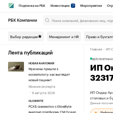
Подписка на РБК
Инвестиции
Мероприятия
Отр
Спорт
Школа управления РБК
РБК Образование
РБ
РБК Компании
Город
Стиль
Крипто
РБК Бизнес-среда
Дискусси
Выбор редакции
Менеджмент и HR
Право и бухгал
Спецпроекты СПб
Конференции СПб
Спецпроекты
Главная
ИП О
Технологии и медиа
Финансы
Рынок наличной валют
Лента публикаций
ДЕЙСТВУЕТ
ОБНО
НОВАЯ АНАТОМИЯ
ИП О
Мужчины пришли к
косметологу: как выглядит
3231
новый пациент
Мнение эксперта
ИП Ондар Арж
6 августа 2026
столовых и б
GLOWBYTE
Данные получен
РСХБ совместно с GlowByte
внедрил платформу CM Ocean
Информац