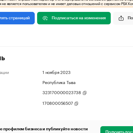
 не является пользователем и не имеет деловых отношений с сервисом РБК Ко
Подписаться на изменения
По
лять страницей
ль
ации
1 ноября 2023
Республика Тыва
323170000023738
170800056507
е профилем бизнеса и публикуйте новости
Получить дос