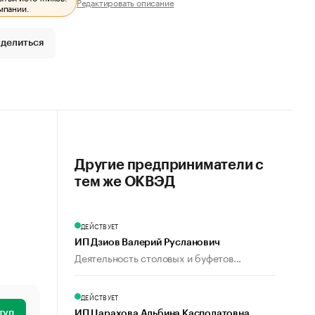
Редактировать описание
мпании.
делиться
Другие предприниматели с
тем же ОКВЭД
ДЕЙСТВУЕТ
ИП Дзиов Валерий Русланович
Деятельность столовых и буфетов...
ДЕЙСТВУЕТ
туп
ИП Царахова Альбина Касполатовна