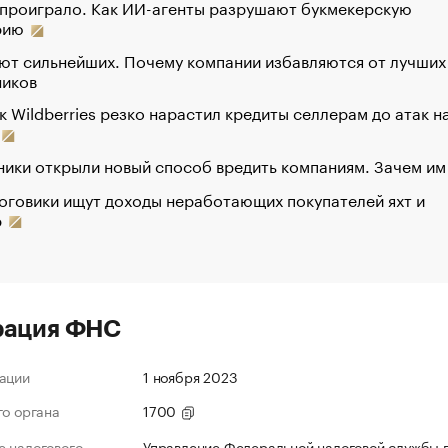
 проиграло. Как ИИ-агенты разрушают букмекерскую
рию
ют сильнейших. Почему компании избавляются от лучших
ников
к Wildberries резко нарастил кредиты селлерам до атак н
ики открыли новый способ вредить компаниям. Зачем им
оговики ищут доходы неработающих покупателей яхт и
р
рация ФНС
ации
1 ноября 2023
го органа
1700
 налогового
Управление Федеральной налоговой службы 