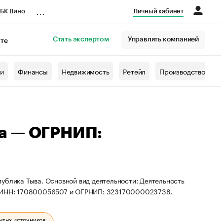
...
БК Вино
Личный кабинет
Стать экспертом
Управлять компанией
кте
азета
жи
Финансы
Недвижимость
Ретейл
Производство
а — ОГРНИП:
ублика Тыва. Основной вид деятельности: Деятельность
ты ИНН: 170800056507 и ОГРНИП: 323170000023738.
ытых источников.