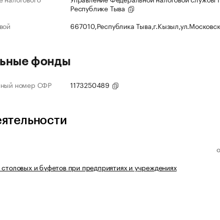
Республике Тыва
вой
667010,Республика Тыва,г.Кызыл,ул.Московс
ьные фонды
нный номер СФР
1173250489
еятельности
 столовых и буфетов при предприятиях и учреждениях