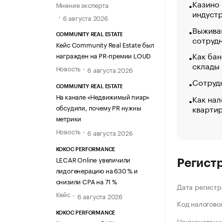
Казино
Мнение эксперта
индуст
6 августа 2026
Выжива
COMMUNITY REAL ESTATE
сотруд
Кейс Community Real Estate был
Как бан
награжден на PR-премии LOUD
склады
Новость
6 августа 2026
Сотрудн
COMMUNITY REAL ESTATE
На канале «Недвижимый пиар»
Как нал
кварти
обсудили, почему PR нужны
метрики
Новость
6 августа 2026
KOKOC PERFORMANCE
LECAR Online увеличили
Регист
лидогенерацию на 630 % и
снизили CPA на 71 %
Дата регистр
Кейс
6 августа 2026
Код налогово
KOKOC PERFORMANCE
Наименование