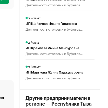
Деятельность столовых и буфетов...
ДЕЙСТВУЕТ
ИП Шайхиева Ильсия Газизовна
Деятельность столовых и буфетов...
ДЕЙСТВУЕТ
ИП Кремлева Амина Мансуровна
Деятельность столовых и буфетов...
ДЕЙСТВУЕТ
ИП Маргиева Жанна Хаджумаровна
Деятельность столовых и буфетов...
ля
«От спорта тело стареет иначе». Как живет глава ко
Другие предприниматели в
создавшей GTA
регионе — Республика Тыва