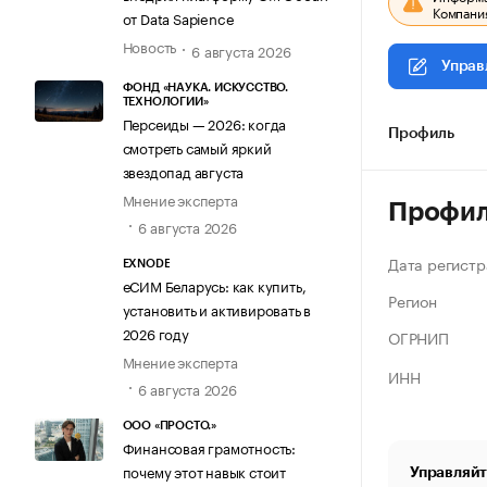
Компания
от Data Sapience
Новость
6 августа 2026
Управ
ФОНД «НАУКА. ИСКУССТВО.
ТЕХНОЛОГИИ»
Персеиды — 2026: когда
Профиль
смотреть самый яркий
звездопад августа
Мнение эксперта
Профи
6 августа 2026
Дата регистр
EXNODE
еСИМ Беларусь: как купить,
Регион
установить и активировать в
2026 году
ОГРНИП
Мнение эксперта
ИНН
6 августа 2026
ООО «ПРОСТО.»
Финансовая грамотность:
почему этот навык стоит
Управляйт