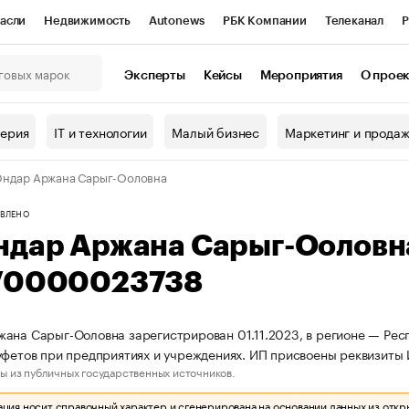
асли
Недвижимость
Autonews
РБК Компании
Телеканал
Р
К Курсы
РБК Life
Тренды
Визионеры
Национальные проекты
Эксперты
Кейсы
Мероприятия
О прое
онный клуб
Исследования
Кредитные рейтинги
Франшизы
Г
терия
IT и технологии
Малый бизнес
Маркетинг и прода
Проверка контрагентов
Политика
Экономика
Бизнес
ндар Аржана Сарыг-Ооловна
ы
ВЛЕНО
ндар Аржана Сарыг-Ооловн
70000023738
ана Сарыг-Ооловна зарегистрирован 01.11.2023, в регионе — Респ
уфетов при предприятиях и учреждениях. ИП присвоены реквизи
ы из публичных государственных источников.
ия носит справочный характер и сгенерирована на основании данных из откр