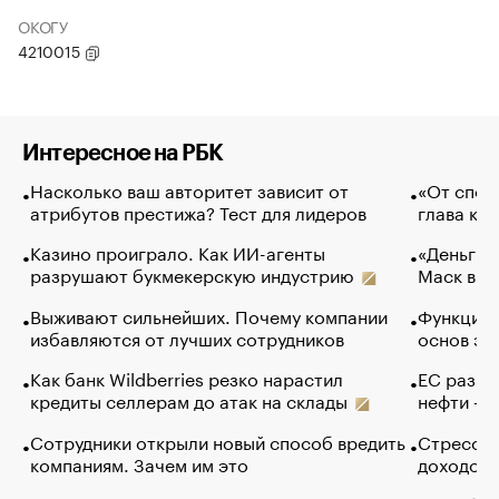
ОКОГУ
4210015
Интересное на РБК
Насколько ваш авторитет зависит от
«От спор
атрибутов престижа? Тест для лидеров
глава ко
Казино проиграло. Как ИИ-агенты
«Деньги б
разрушают букмекерскую индустрию
Маск в и
Выживают сильнейших. Почему компании
Функции 
избавляются от лучших сотрудников
основ эф
Как банк Wildberries резко нарастил
ЕС разре
кредиты селлерам до атак на склады
нефти — 
Сотрудники открыли новый способ вредить
Стресс о
компаниям. Зачем им это
доходов 