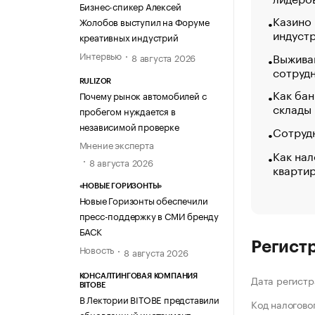
Бизнес-спикер Алексей
Казино
Жолобов выступил на Форуме
индуст
креативных индустрий
Интервью
Выжива
8 августа 2026
сотруд
RULIZOR
Как бан
Почему рынок автомобилей с
склады
пробегом нуждается в
независимой проверке
Сотрудн
Мнение эксперта
Как нал
8 августа 2026
кварти
«НОВЫЕ ГОРИЗОНТЫ»
Новые Горизонты обеспечили
пресс-поддержку в СМИ бренду
БАСК
Регист
Новость
8 августа 2026
КОНСАЛТИНГОВАЯ КОМПАНИЯ
Дата регистр
BITOBE
В Лектории BITOBE представили
Код налогово
обновленный инструмент