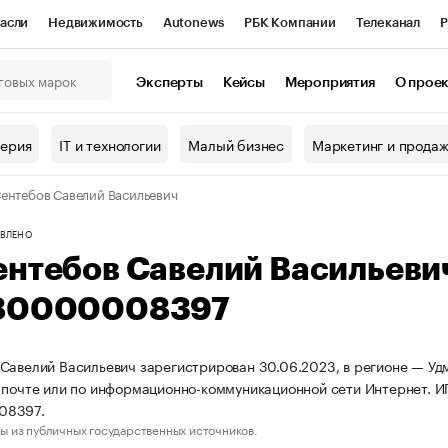
асли
Недвижимость
Autonews
РБК Компании
Телеканал
Р
К Курсы
РБК Life
Тренды
Визионеры
Национальные проекты
Эксперты
Кейсы
Мероприятия
О прое
онный клуб
Исследования
Кредитные рейтинги
Франшизы
Г
терия
IT и технологии
Малый бизнес
Маркетинг и прода
Проверка контрагентов
Политика
Экономика
Бизнес
ентебов Савелий Васильевич
ы
ВЛЕНО
ентебов Савелий Васильеви
80000008397
Савелий Васильевич зарегистрирован 30.06.2023, в регионе — Удм
 почте или по информационно-коммуникационной сети Интернет. И
08397.
ы из публичных государственных источников.