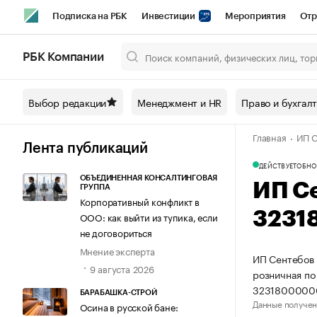
Подписка на РБК
Инвестиции
Мероприятия
Отр
Спорт
Школа управления РБК
РБК Образование
РБ
РБК Компании
Город
Стиль
Крипто
РБК Бизнес-среда
Дискусси
Выбор редакции
Менеджмент и HR
Право и бухгал
Спецпроекты СПб
Конференции СПб
Спецпроекты
Главная
ИП С
Технологии и медиа
Финансы
Рынок наличной валют
Лента публикаций
ДЕЙСТВУЕТ
ОБНО
ОБЪЕДИНЕННАЯ КОНСАЛТИНГОВАЯ
ИП С
ГРУППА
Корпоративный конфликт в
3231
ООО: как выйти из тупика, если
не договориться
Мнение эксперта
ИП Сентебов 
9 августа 2026
розничная по
3231800000
БАРАБАШКА-СТРОЙ
Данные получен
Осина в русской бане: