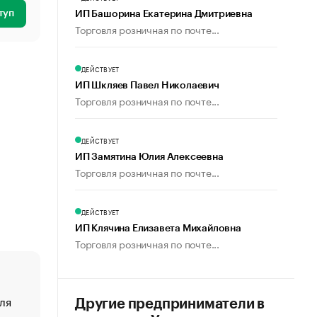
туп
ИП Башорина Екатерина Дмитриевна
Торговля розничная по почте...
ДЕЙСТВУЕТ
ИП Шкляев Павел Николаевич
Торговля розничная по почте...
ДЕЙСТВУЕТ
ИП Замятина Юлия Алексеевна
Торговля розничная по почте...
ДЕЙСТВУЕТ
ИП Клячина Елизавета Михайловна
Торговля розничная по почте...
ля
«От спорта тело стареет иначе». Как живет глава ко
Другие предприниматели в
создавшей GTA