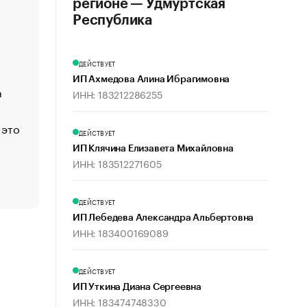
регионе — Удмуртская
«Деньги будут не нужны»: что рассказал Маск в инт
Республика
Economist
Функции менеджмента: пять ключевых основ эффект
ДЕЙСТВУЕТ
управления
ИП Ахмедова Алина Ибрагимовна
а
ЕС разрешил конфискацию российской нефти — чем
ИНН: 183212286255
Москва
 это
Стресс обеспеченных людей: почему рост доходов 
ДЕЙСТВУЕТ
счастья
ИП Клячина Елизавета Михайловна
Что обвинения против Павла Дурова значат для Tele
ИНН: 183512271605
пользователей
ДЕЙСТВУЕТ
ИП Лебедева Александра Альбертовна
ИНН: 183400169089
ДЕЙСТВУЕТ
ИП Уткина Диана Сергеевна
ИНН: 183474748330