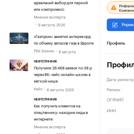
идеальный выбор для парной
Информац
или компромисс
Компания
Мнение эксперта
9 августа 2026
Управ
«Газпром» заметил антирекорд
по объему запасов газа в Европе
Профиль
РБК Бизнес
8 августа
НЕФТЕТРАФИК
Профи
Получили 26 468 заявок по 38 р
через ВК: кейс онлайн-школы в
Дата регистр
мягкой нише
Кейс
Регион
8 августа 2026
ОГРНИП
НЕФТЕТРАФИК
Как получить клиентов на
ИНН
спецтехнику: находим лиды в
интернете
Мнение эксперта
8 августа 2026