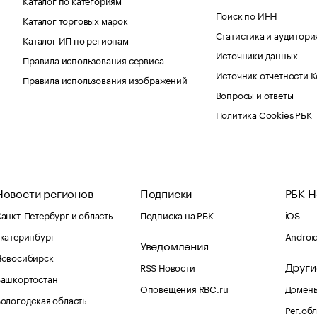
Поиск по ИНН
Каталог торговых марок
Статистика и аудитори
Каталог ИП по регионам
Источники данных
Правила использования сервиса
Источник отчетности 
Правила использования изображений
Вопросы и ответы
Политика Cookies РБК
Новости регионов
Подписки
РБК Н
анкт-Петербург и область
Подписка на РБК
iOS
катеринбург
Androi
Уведомления
Новосибирск
Други
RSS Новости
Башкортостан
Оповещения RBC.ru
Домены
ологодская область
Рег.об