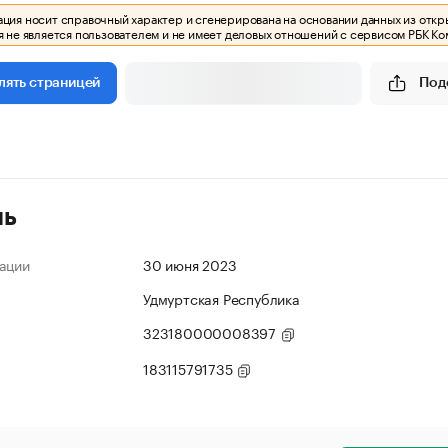
ия носит справочный характер и сгенерирована на основании данных из откр
 не является пользователем и не имеет деловых отношений с сервисом РБК Ко
Под
лять страницей
ль
ации
30 июня 2023
Удмуртская Республика
323180000008397
183115791735