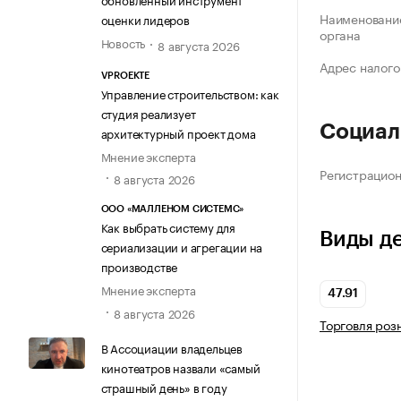
Наименование
оценки лидеров
органа
Новость
8 августа 2026
Адрес налого
VPROEKTE
Управление строительством: как
студия реализует
Социал
архитектурный проект дома
Мнение эксперта
Регистрацио
8 августа 2026
ООО «МАЛЛЕНОМ СИСТЕМС»
Как выбрать систему для
Виды д
сериализации и агрегации на
производстве
Мнение эксперта
47.91
8 августа 2026
Торговля роз
В Ассоциации владельцев
кинотеатров назвали «самый
страшный день» в году