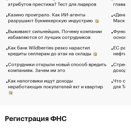
атрибутов престижа? Тест для лидеров
глава к
Казино проиграло. Как ИИ-агенты
«Деньги
разрушают букмекерскую индустрию
Маск в 
Выживают сильнейших. Почему компании
Функции
избавляются от лучших сотрудников
основ э
Как банк Wildberries резко нарастил
ЕС раз
кредиты селлерам до атак на склады
нефти —
Сотрудники открыли новый способ вредить
Стресс 
компаниям. Зачем им это
доходов
Как налоговики ищут доходы
Что обв
неработающих покупателей яхт и квартир
для Tel
Регистрация ФНС