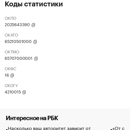
Коды статистики
ОКПО
2025643390
ОКАТО
65210501000
ОКТМО
65707000001
ОКФС
16
ОКОГУ
4210015
Интересное на РБК
Насколько ваш авторитет зависит от
«От спо