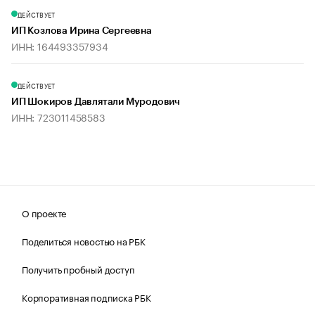
ДЕЙСТВУЕТ
ИП Козлова Ирина Сергеевна
ИНН: 164493357934
ДЕЙСТВУЕТ
ИП Шокиров Давлятали Муродович
ИНН: 723011458583
О проекте
Поделиться новостью на РБК
Получить пробный доступ
Корпоративная подписка РБК