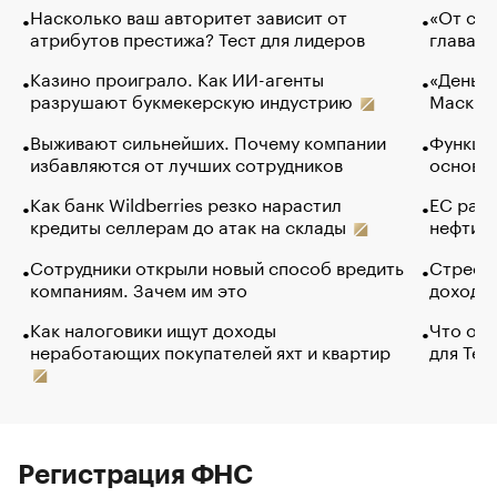
Насколько ваш авторитет зависит от
«От спо
атрибутов престижа? Тест для лидеров
глава к
Казино проиграло. Как ИИ-агенты
«Деньги
разрушают букмекерскую индустрию
Маск в 
Выживают сильнейших. Почему компании
Функции
избавляются от лучших сотрудников
основ э
Как банк Wildberries резко нарастил
ЕС раз
кредиты селлерам до атак на склады
нефти —
Сотрудники открыли новый способ вредить
Стресс 
компаниям. Зачем им это
доходов
Как налоговики ищут доходы
Что обв
неработающих покупателей яхт и квартир
для Tel
Регистрация ФНС