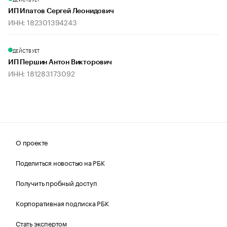
ИП Ипатов Сергей Леонидович
ИНН: 182301394243
ДЕЙСТВУЕТ
ИП Першин Антон Викторович
ИНН: 181283173092
О проекте
Поделиться новостью на РБК
Получить пробный доступ
Корпоративная подписка РБК
Стать экспертом