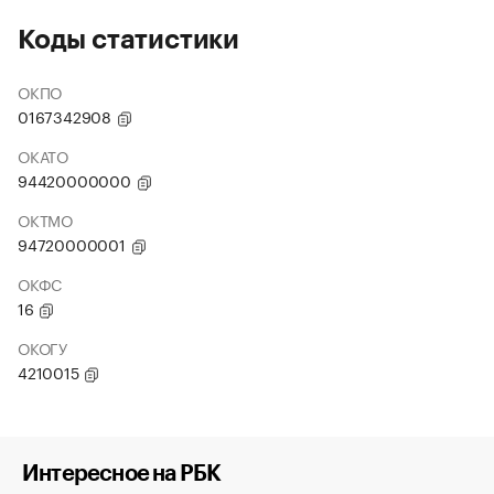
Коды статистики
ОКПО
0167342908
ОКАТО
94420000000
ОКТМО
94720000001
ОКФС
16
ОКОГУ
4210015
Интересное на РБК