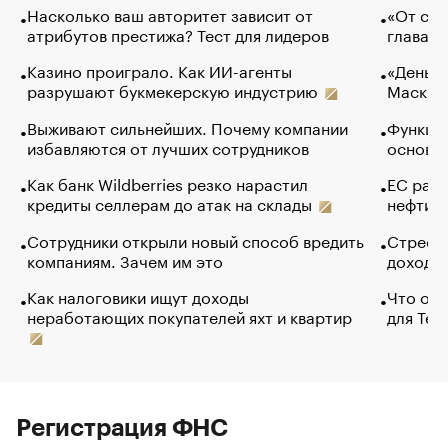
Насколько ваш авторитет зависит от
«От спо
атрибутов престижа? Тест для лидеров
глава к
Казино проиграло. Как ИИ-агенты
«Деньги
разрушают букмекерскую индустрию
Маск в 
Выживают сильнейших. Почему компании
Функции
избавляются от лучших сотрудников
основ э
Как банк Wildberries резко нарастил
ЕС раз
кредиты селлерам до атак на склады
нефти —
Сотрудники открыли новый способ вредить
Стресс 
компаниям. Зачем им это
доходов
Как налоговики ищут доходы
Что обв
неработающих покупателей яхт и квартир
для Tel
Регистрация ФНС