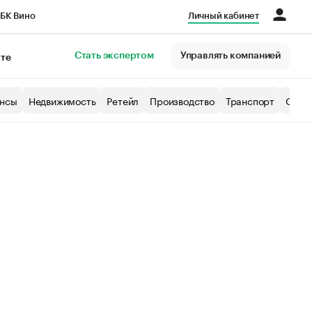
БК Вино
Личный кабинет
Город
Стать экспертом
Управлять компанией
кте
нсы
Недвижимость
Ретейл
Производство
Транспорт
Образ