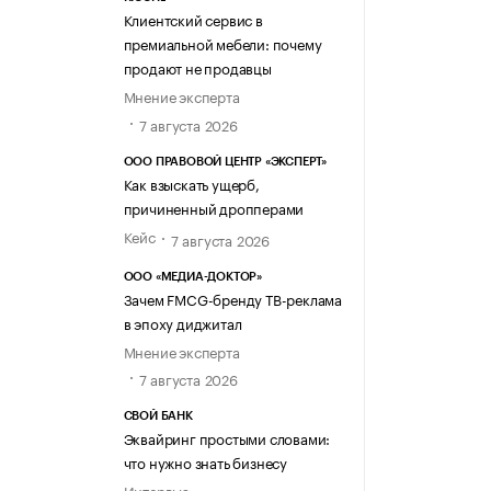
Клиентский сервис в
премиальной мебели: почему
продают не продавцы
Мнение эксперта
7 августа 2026
ООО ПРАВОВОЙ ЦЕНТР «ЭКСПЕРТ»
Как взыскать ущерб,
причиненный дропперами
Кейс
7 августа 2026
ООО «МЕДИА-ДОКТОР»
Зачем FMCG-бренду ТВ-реклама
в эпоху диджитал
Мнение эксперта
7 августа 2026
СВОЙ БАНК
Эквайринг простыми словами:
что нужно знать бизнесу
Интервью