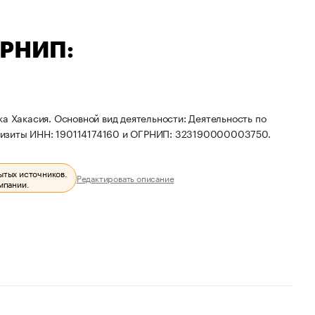
ГРНИП:
а Хакасия. Основной вид деятельности: Деятельность по
визиты ИНН: 190114174160 и ОГРНИП: 323190000003750.
ытых источников.
Редактировать описание
мпании.