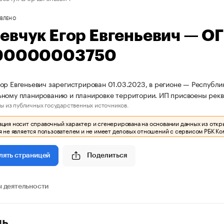
ВЛЕНО
евчук Егор Евгеньевич — О
90000003750
ор Евгеньевич зарегистрирован 01.03.2023, в регионе — Республик
ному планированию и планировке территории. ИП присвоены рек
ы из публичных государственных источников.
ия носит справочный характер и сгенерирована на основании данных из откр
 не является пользователем и не имеет деловых отношений с сервисом РБК Ко
Поделиться
лять страницей
 деятельности
ль