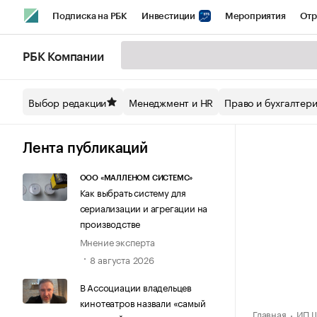
Подписка на РБК
Инвестиции
Мероприятия
Отр
Спорт
Школа управления РБК
РБК Образование
РБ
РБК Компании
Стиль
Крипто
РБК Бизнес-среда
Дискуссионный кл
Выбор редакции
Менеджмент и HR
Право и бухгалтер
Спецпроекты СПб
Конференции СПб
Спецпроекты
Технологии и медиа
Финансы
Рынок наличной валют
Лента публикаций
ООО «МАЛЛЕНОМ СИСТЕМС»
Как выбрать систему для
сериализации и агрегации на
производстве
Мнение эксперта
8 августа 2026
В Ассоциации владельцев
кинотеатров назвали «самый
Главная
ИП Ш