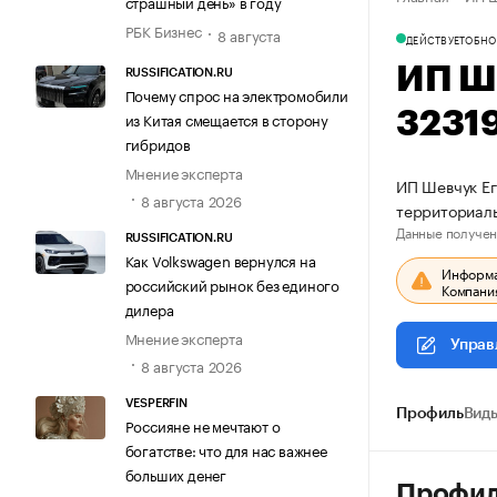
страшный день» в году
РБК Бизнес
8 августа
ДЕЙСТВУЕТ
ОБНО
ИП Ш
RUSSIFICATION.RU
Почему спрос на электромобили
3231
из Китая смещается в сторону
гибридов
Мнение эксперта
ИП Шевчук Ег
8 августа 2026
территориаль
Данные получен
RUSSIFICATION.RU
Как Volkswagen вернулся на
Информац
российский рынок без единого
Компания
дилера
Мнение эксперта
Управ
8 августа 2026
VESPERFIN
Профиль
Виды
Россияне не мечтают о
богатстве: что для нас важнее
больших денег
Профи