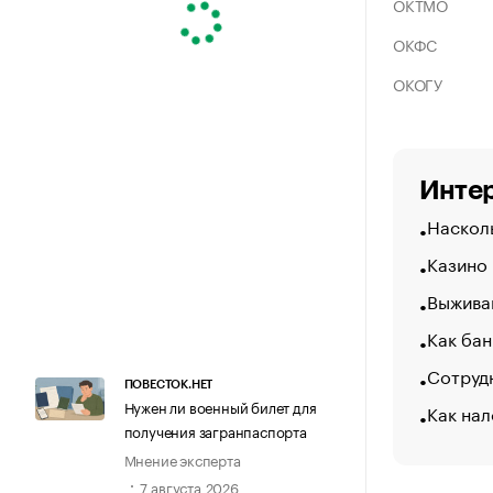
ОКТМО
ОКФС
ОКОГУ
Интер
Насколь
Казино
Выжива
Как бан
Сотрудн
ПОВЕСТОК.НЕТ
Нужен ли военный билет для
Как нал
получения загранпаспорта
Мнение эксперта
7 августа 2026