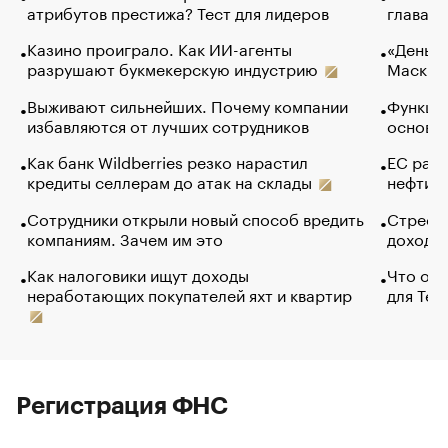
атрибутов престижа? Тест для лидеров
глава к
Казино проиграло. Как ИИ-агенты
«Деньги
разрушают букмекерскую индустрию
Маск в 
Выживают сильнейших. Почему компании
Функции
избавляются от лучших сотрудников
основ э
Как банк Wildberries резко нарастил
ЕС раз
кредиты селлерам до атак на склады
нефти —
Сотрудники открыли новый способ вредить
Стресс 
компаниям. Зачем им это
доходов
Как налоговики ищут доходы
Что обв
неработающих покупателей яхт и квартир
для Tel
Регистрация ФНС