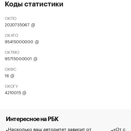
Коды статистики
ОКПО
2020735067
ОКАТО
95415000000
ОКТМО
95715000001
ОКФС
16
ОКОГУ
4210015
Интересное на РБК
Насколько ваш авторитет зависит от
«От спо