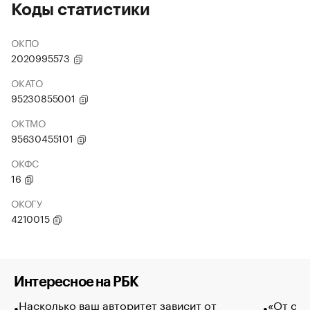
Коды статистики
ОКПО
2020995573
ОКАТО
95230855001
ОКТМО
95630455101
ОКФС
16
ОКОГУ
4210015
Интересное на РБК
Насколько ваш авторитет зависит от
«От спо