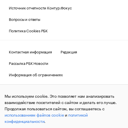
Источник отчетности Контур.Фокус
Вопросы и ответы
Политика Cookies РБК
Контактная информация
Редакция
Рассылка РБК Новости
Информация об ограничениях
Правовая информация
О соблюдении авторских прав
Мы используем cookie. Это позволяет нам анализировать
© АО «РОСБИЗНЕСКОНСАЛТИНГ»,
1995–2026.
Сообщения
и материалы информационного агентства «РБК»
взаимодействие посетителей с сайтом и делать его лучше.
(зарегистрировано Федеральной службой по надзору в сфере
Продолжая пользоваться сайтом, вы соглашаетесь с
связи, информационных технологий и массовых
использованием файлов cookie
и
политикой
коммуникаций (Роскомнадзор) 09.12.2015 за номером ИА
№ФС77-63848) сопровождаются пометкой «РБК». Отдельные
конфиденциальности
.
публикации могут содержать информацию,