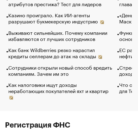
атрибутов престижа? Тест для лидеров
глава к
Казино проиграло. Как ИИ-агенты
«Деньги
разрушают букмекерскую индустрию
Маск в 
Выживают сильнейших. Почему компании
Функции
избавляются от лучших сотрудников
основ э
Как банк Wildberries резко нарастил
ЕС раз
кредиты селлерам до атак на склады
нефти —
Сотрудники открыли новый способ вредить
Стресс 
компаниям. Зачем им это
доходов
Как налоговики ищут доходы
Что обв
неработающих покупателей яхт и квартир
для Tel
Регистрация ФНС