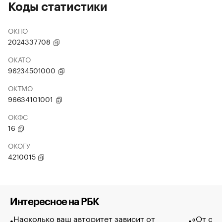
Коды статистики
ОКПО
2024337708
ОКАТО
96234501000
ОКТМО
96634101001
ОКФС
16
ОКОГУ
4210015
Интересное на РБК
Насколько ваш авторитет зависит от
«От спо