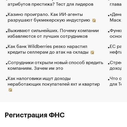
атрибутов престижа? Тест для лидеров
глава к
Казино проиграло. Как ИИ-агенты
«Деньги
разрушают букмекерскую индустрию
Маск в 
Выживают сильнейших. Почему компании
Функции
избавляются от лучших сотрудников
основ э
Как банк Wildberries резко нарастил
ЕС раз
кредиты селлерам до атак на склады
нефти —
Сотрудники открыли новый способ вредить
Стресс 
компаниям. Зачем им это
доходов
Как налоговики ищут доходы
Что обв
неработающих покупателей яхт и квартир
для Tel
Регистрация ФНС