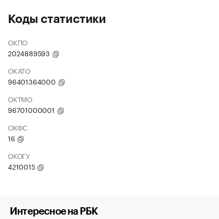
Коды статистики
ОКПО
2024889593
ОКАТО
96401364000
ОКТМО
96701000001
ОКФС
16
ОКОГУ
4210015
Интересное на РБК