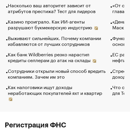
Насколько ваш авторитет зависит от
«От спо
атрибутов престижа? Тест для лидеров
глава к
Казино проиграло. Как ИИ-агенты
«Деньги
разрушают букмекерскую индустрию
Маск в 
Выживают сильнейших. Почему компании
Функции
избавляются от лучших сотрудников
основ э
Как банк Wildberries резко нарастил
ЕС раз
кредиты селлерам до атак на склады
нефти —
Сотрудники открыли новый способ вредить
Стресс 
компаниям. Зачем им это
доходов
Как налоговики ищут доходы
Что обв
неработающих покупателей яхт и квартир
для Tel
Регистрация ФНС