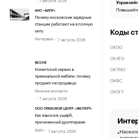
Управляйт
Повышайте
АНО «АИПР»
Почему московские зарядные
станции работают не в полную
силу
Коды с
Интервью
7 августа 2026
ОКПО
ОКАТО
RICCHE
ОКТМО
Клиентский сервис в
премиальной мебели: почему
ОКФС
продают не продавцы
Мнение эксперта
ОКОГУ
7 августа 2026
ООО ПРАВОВОЙ ЦЕНТР «ЭКСПЕРТ»
Как взыскать ущерб,
Интер
причиненный дропперами
Кейс
Насколь
7 августа 2026
лидеро