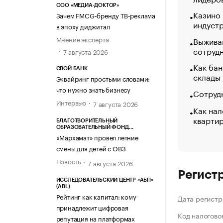
ООО «МЕДИА-ДОКТОР»
Казино
Зачем FMCG-бренду ТВ-реклама
индуст
в эпоху диджитал
Мнение эксперта
Выжива
сотруд
7 августа 2026
Как бан
СВОЙ БАНК
склады
Эквайринг простыми словами:
что нужно знать бизнесу
Сотрудн
Интервью
7 августа 2026
Как нал
кварти
БЛАГОТВОРИТЕЛЬНЫЙ
ОБРАЗОВАТЕЛЬНЫЙ ФОНД
«МАРХАМАТ»
«Мархамат» провел летние
смены для детей с ОВЗ
Новость
7 августа 2026
Регист
ИССЛЕДОВАТЕЛЬСКИЙ ЦЕНТР «АБП»
(ABL)
Рейтинг как капитал: кому
Дата регистр
принадлежит цифровая
Код налогово
репутация на платформах