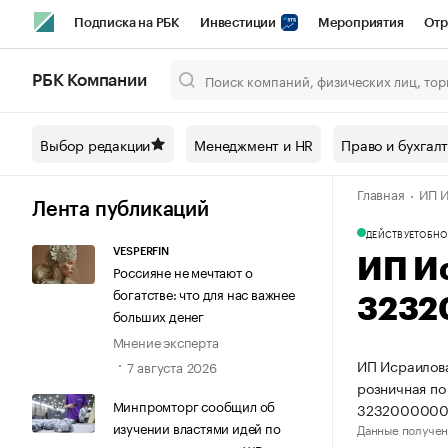
Подписка на РБК
Инвестиции
Мероприятия
Отр
Спорт
Школа управления РБК
РБК Образование
РБ
РБК Компании
Город
Стиль
Крипто
РБК Бизнес-среда
Дискусси
Выбор редакции
Менеджмент и HR
Право и бухгал
Спецпроекты СПб
Конференции СПб
Спецпроекты
Главная
ИП И
Технологии и медиа
Финансы
Рынок наличной валют
Лента публикаций
ДЕЙСТВУЕТ
ОБНО
VESPERFIN
ИП И
Россияне не мечтают о
богатстве: что для нас важнее
3232
больших денег
Мнение эксперта
ИП Исраилова
7 августа 2026
розничная по
Минпромторг сообщил об
3232000000
изучении властями идей по
Данные получен