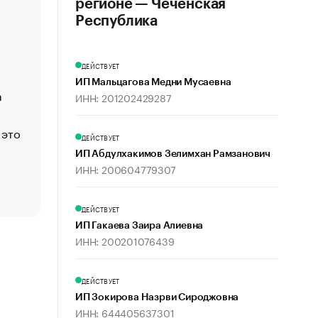
регионе — Чеченская
«Деньги будут не нужны»: что рассказал Маск в инт
Республика
Economist
Функции менеджмента: пять ключевых основ эффект
ДЕЙСТВУЕТ
управления
ИП Мальцагова Медни Мусаевна
а
ЕС разрешил конфискацию российской нефти — чем
ИНН: 201202429287
Москва
 это
Стресс обеспеченных людей: почему рост доходов 
ДЕЙСТВУЕТ
счастья
ИП Абдулхакимов Зелимхан Рамзанович
Что обвинения против Павла Дурова значат для Tele
ИНН: 200604779307
пользователей
ДЕЙСТВУЕТ
ИП Гакаева Заира Алиевна
ИНН: 200201076439
ДЕЙСТВУЕТ
ИП Зокирова Назрви Сироджовна
ИНН: 644405637301