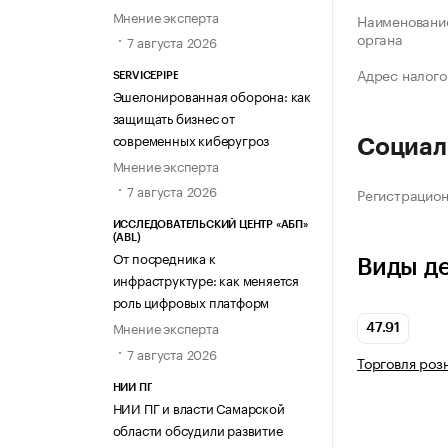
Мнение эксперта
Наименование
органа
7 августа 2026
Адрес налого
SERVICEPIPE
Эшелонированная оборона: как
защищать бизнес от
современных киберугроз
Социал
Мнение эксперта
7 августа 2026
Регистрацио
ИССЛЕДОВАТЕЛЬСКИЙ ЦЕНТР «АБП»
(ABL)
От посредника к
Виды д
инфраструктуре: как меняется
роль цифровых платформ
Мнение эксперта
47.91
7 августа 2026
Торговля роз
НИИ ПГ
НИИ ПГ и власти Самарской
области обсудили развитие