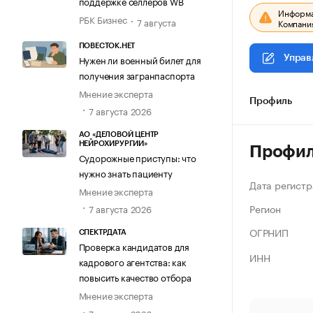
поддержке селлеров WB
Информац
РБК Бизнес
7 августа
Компания
ПОВЕСТОК.НЕТ
Нужен ли военный билет для
Управ
получения загранпаспорта
Мнение эксперта
Профиль
7 августа 2026
АО «ДЕЛОВОЙ ЦЕНТР
НЕЙРОХИРУРГИИ»
Профи
Судорожные приступы: что
нужно знать пациенту
Дата регистр
Мнение эксперта
Регион
7 августа 2026
ОГРНИП
СПЕКТРДАТА
Проверка кандидатов для
ИНН
кадрового агентства: как
повысить качество отбора
Мнение эксперта
7 августа 2026