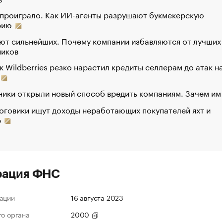
 проиграло. Как ИИ-агенты разрушают букмекерскую
рию
ют сильнейших. Почему компании избавляются от лучших
ников
к Wildberries резко нарастил кредиты селлерам до атак н
ики открыли новый способ вредить компаниям. Зачем им
оговики ищут доходы неработающих покупателей яхт и
р
рация ФНС
ации
16 августа 2023
го органа
2000