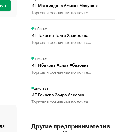
туп
ИП Магомадова Аминат Мадуевна
Торговля розничная по почте...
ДЕЙСТВУЕТ
ИП Такаева Тоита Хазировна
Торговля розничная по почте...
ДЕЙСТВУЕТ
ИП Ибакова Асила Абазовна
Торговля розничная по почте...
ДЕЙСТВУЕТ
ИП Гакаева Заира Алиевна
Торговля розничная по почте...
ля
«От спорта тело стареет иначе». Как живет глава ко
Другие предприниматели в
создавшей GTA