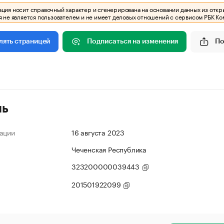
ия носит справочный характер и сгенерирована на основании данных из откр
 не является пользователем и не имеет деловых отношений с сервисом РБК Ко
Подписаться на изменения
По
лять страницей
ль
ации
16 августа 2023
Чеченская Республика
323200000039443
201501922099