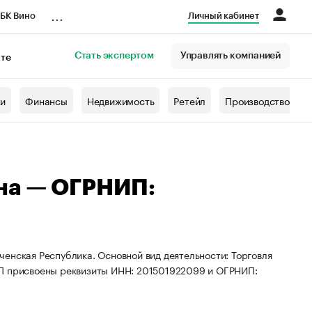
...
БК Вино
Личный кабинет
Стать экспертом
Управлять компанией
кте
азета
жи
Финансы
Недвижимость
Ретейл
Производство
на — ОГРНИП:
енская Республика. Основной вид деятельности: Торговля
ИП присвоены реквизиты ИНН: 201501922099 и ОГРНИП: