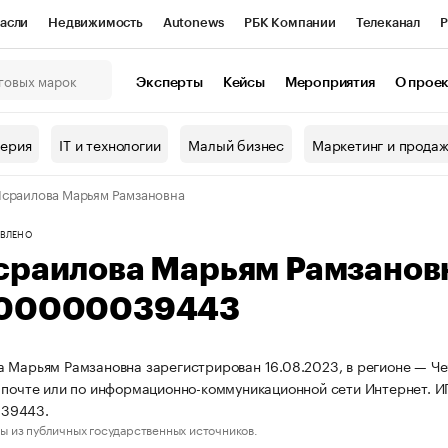
асли
Недвижимость
Autonews
РБК Компании
Телеканал
Р
К Курсы
РБК Life
Тренды
Визионеры
Национальные проекты
Эксперты
Кейсы
Мероприятия
О прое
онный клуб
Исследования
Кредитные рейтинги
Франшизы
Г
терия
IT и технологии
Малый бизнес
Маркетинг и прода
Проверка контрагентов
Политика
Экономика
Бизнес
сраилова Марьям Рамзановна
ы
ВЛЕНО
сраилова Марьям Рамзанов
00000039443
 Марьям Рамзановна зарегистрирован 16.08.2023, в регионе — Чеч
 почте или по информационно-коммуникационной сети Интернет. 
39443.
ы из публичных государственных источников.