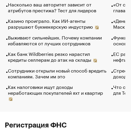
Насколько ваш авторитет зависит от
«От спо
атрибутов престижа? Тест для лидеров
глава к
Казино проиграло. Как ИИ-агенты
«Деньги
разрушают букмекерскую индустрию
Маск в 
Выживают сильнейших. Почему компании
Функции
избавляются от лучших сотрудников
основ э
Как банк Wildberries резко нарастил
ЕС раз
кредиты селлерам до атак на склады
нефти —
Сотрудники открыли новый способ вредить
Стресс 
компаниям. Зачем им это
доходов
Как налоговики ищут доходы
Что обв
неработающих покупателей яхт и квартир
для Tel
Регистрация ФНС