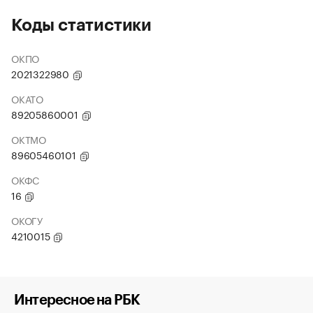
Коды статистики
ОКПО
2021322980
ОКАТО
89205860001
ОКТМО
89605460101
ОКФС
16
ОКОГУ
4210015
Интересное на РБК