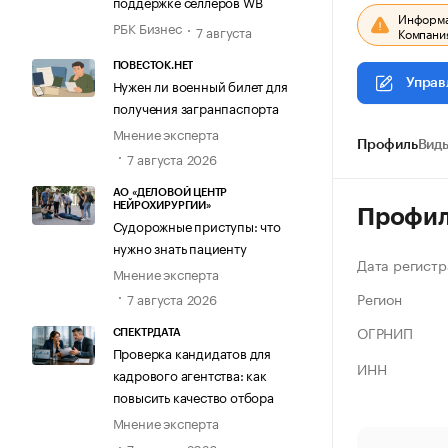
поддержке селлеров WB
Информац
РБК Бизнес
7 августа
Компания
ПОВЕСТОК.НЕТ
Нужен ли военный билет для
Управ
получения загранпаспорта
Мнение эксперта
Профиль
Виды
7 августа 2026
АО «ДЕЛОВОЙ ЦЕНТР
НЕЙРОХИРУРГИИ»
Профи
Судорожные приступы: что
нужно знать пациенту
Дата регистр
Мнение эксперта
Регион
7 августа 2026
ОГРНИП
СПЕКТРДАТА
Проверка кандидатов для
ИНН
кадрового агентства: как
повысить качество отбора
Мнение эксперта
7 августа 2026