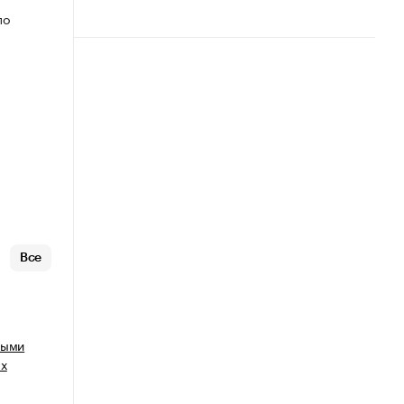
по
Все
ными
ых