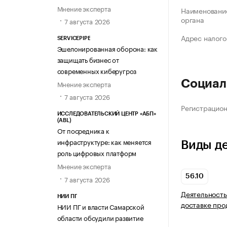
Мнение эксперта
Наименование
органа
7 августа 2026
Адрес налого
SERVICEPIPE
Эшелонированная оборона: как
защищать бизнес от
современных киберугроз
Социал
Мнение эксперта
7 августа 2026
Регистрацио
ИССЛЕДОВАТЕЛЬСКИЙ ЦЕНТР «АБП»
(ABL)
От посредника к
инфраструктуре: как меняется
Виды д
роль цифровых платформ
Мнение эксперта
56.10
7 августа 2026
Деятельность
НИИ ПГ
доставке про
НИИ ПГ и власти Самарской
области обсудили развитие