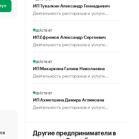
туп
ИП Тувалкин Александр Геннадьевич
Деятельность ресторанов и услуги...
ДЕЙСТВУЕТ
ИП Ефремов Александр Сергеевич
Деятельность ресторанов и услуги...
ДЕЙСТВУЕТ
ИП Макаркина Галина Николаевна
Деятельность ресторанов и услуги...
ДЕЙСТВУЕТ
ИП Ахметшина Дамира Аглямовна
Деятельность ресторанов и услуги...
ля
«От спорта тело стареет иначе». Как живет глава ко
Другие предприниматели в
создавшей GTA