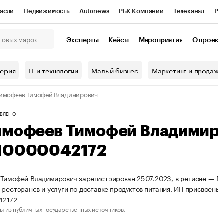
асли
Недвижимость
Autonews
РБК Компании
Телеканал
Р
К Курсы
РБК Life
Тренды
Визионеры
Национальные проекты
Эксперты
Кейсы
Мероприятия
О прое
онный клуб
Исследования
Кредитные рейтинги
Франшизы
Г
терия
IT и технологии
Малый бизнес
Маркетинг и прода
Проверка контрагентов
Политика
Экономика
Бизнес
имофеев Тимофей Владимирович
ы
ВЛЕНО
имофеев Тимофей Владими
10000042172
Тимофей Владимирович зарегистрирован 25.07.2023, в регионе — 
 ресторанов и услуги по доставке продуктов питания. ИП присво
2172.
ы из публичных государственных источников.