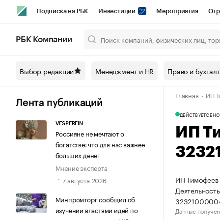
Подписка на РБК
Инвестиции
Мероприятия
Отр
Спорт
Школа управления РБК
РБК Образование
РБ
РБК Компании
Город
Стиль
Крипто
РБК Бизнес-среда
Дискусси
Выбор редакции
Менеджмент и HR
Право и бухгал
Спецпроекты СПб
Конференции СПб
Спецпроекты
Главная
ИП Т
Технологии и медиа
Финансы
Рынок наличной валют
Лента публикаций
ДЕЙСТВУЕТ
ОБНО
VESPERFIN
ИП Т
Россияне не мечтают о
богатстве: что для нас важнее
3232
больших денег
Мнение эксперта
ИП Тимофеев 
7 августа 2026
Деятельность
Минпромторг сообщил об
32321000004
изучении властями идей по
Данные получен