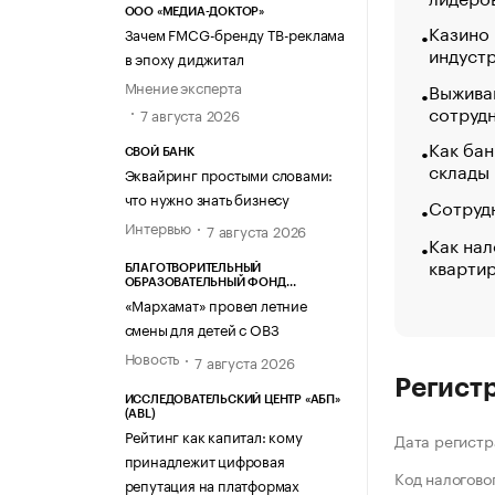
ООО «МЕДИА-ДОКТОР»
Казино
Зачем FMCG-бренду ТВ-реклама
индуст
в эпоху диджитал
Мнение эксперта
Выжива
сотруд
7 августа 2026
Как бан
СВОЙ БАНК
склады
Эквайринг простыми словами:
что нужно знать бизнесу
Сотрудн
Интервью
7 августа 2026
Как нал
кварти
БЛАГОТВОРИТЕЛЬНЫЙ
ОБРАЗОВАТЕЛЬНЫЙ ФОНД
«МАРХАМАТ»
«Мархамат» провел летние
смены для детей с ОВЗ
Новость
7 августа 2026
Регист
ИССЛЕДОВАТЕЛЬСКИЙ ЦЕНТР «АБП»
(ABL)
Рейтинг как капитал: кому
Дата регистр
принадлежит цифровая
Код налогово
репутация на платформах