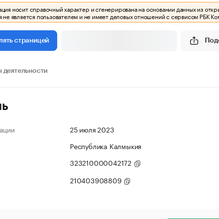
ия носит справочный характер и сгенерирована на основании данных из откр
 не является пользователем и не имеет деловых отношений с сервисом РБК Ко
Под
лять страницей
 деятельности
ль
ации
25 июля 2023
Республика Калмыкия
323210000042172
210403908809