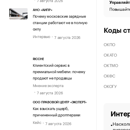
Управляйт
Повышайте
АНО «АИПР»
Почему московские зарядные
станции работают не в полную
силу
Коды с
Интервью
7 августа 2026
ОКПО
ОКАТО
RICCHE
ОКТМО
Клиентский сервис в
премиальной мебели: почему
ОКФС
продают не продавцы
Мнение эксперта
ОКОГУ
7 августа 2026
ООО ПРАВОВОЙ ЦЕНТР «ЭКСПЕРТ»
Как взыскать ущерб,
Интер
причиненный дропперами
Кейс
Насколь
7 августа 2026
лидеро