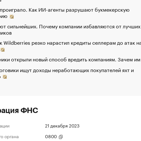
 проиграло. Как ИИ-агенты разрушают букмекерскую
рию
ют сильнейших. Почему компании избавляются от лучших
ников
к Wildberries резко нарастил кредиты селлерам до атак н
ики открыли новый способ вредить компаниям. Зачем им
оговики ищут доходы неработающих покупателей яхт и
р
рация ФНС
ации
21 декабря 2023
го органа
0800