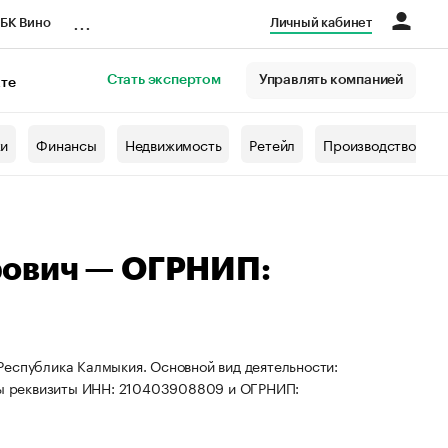
...
БК Вино
Личный кабинет
Стать экспертом
Управлять компанией
кте
азета
жи
Финансы
Недвижимость
Ретейл
Производство
рович — ОГРНИП:
Республика Калмыкия. Основной вид деятельности:
ены реквизиты ИНН: 210403908809 и ОГРНИП: