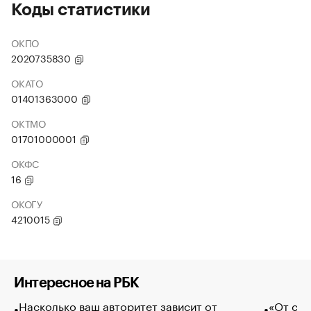
Коды статистики
ОКПО
2020735830
ОКАТО
01401363000
ОКТМО
01701000001
ОКФС
16
ОКОГУ
4210015
Интересное на РБК
Насколько ваш авторитет зависит от
«От спо