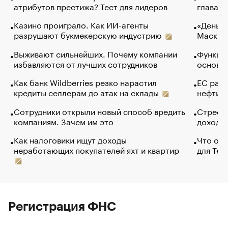
атрибутов престижа? Тест для лидеров
глава к
Казино проиграло. Как ИИ-агенты
«Деньги
разрушают букмекерскую индустрию
Маск в 
Выживают сильнейших. Почему компании
Функции
избавляются от лучших сотрудников
основ э
Как банк Wildberries резко нарастил
ЕС раз
кредиты селлерам до атак на склады
нефти —
Сотрудники открыли новый способ вредить
Стресс 
компаниям. Зачем им это
доходов
Как налоговики ищут доходы
Что обв
неработающих покупателей яхт и квартир
для Tel
Регистрация ФНС