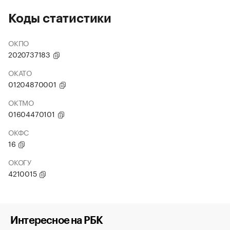
Коды статистики
ОКПО
2020737183
ОКАТО
01204870001
ОКТМО
01604470101
ОКФС
16
ОКОГУ
4210015
Интересное на РБК