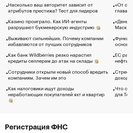
Насколько ваш авторитет зависит от
«От спо
атрибутов престижа? Тест для лидеров
глава к
Казино проиграло. Как ИИ-агенты
«Деньги
разрушают букмекерскую индустрию
Маск в 
Выживают сильнейших. Почему компании
Функции
избавляются от лучших сотрудников
основ э
Как банк Wildberries резко нарастил
ЕС раз
кредиты селлерам до атак на склады
нефти —
Сотрудники открыли новый способ вредить
Стресс 
компаниям. Зачем им это
доходов
Как налоговики ищут доходы
Что обв
неработающих покупателей яхт и квартир
для Tel
Регистрация ФНС