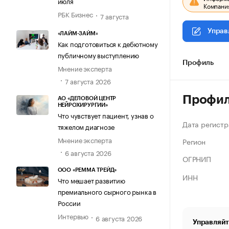
июля
Компания
РБК Бизнес
7 августа
Управ
«ЛАЙМ-ЗАЙМ»
Как подготовиться к дебютному
публичному выступлению
Профиль
Мнение эксперта
7 августа 2026
Профи
АО «ДЕЛОВОЙ ЦЕНТР
НЕЙРОХИРУРГИИ»
Что чувствует пациент, узнав о
Дата регистр
тяжелом диагнозе
Мнение эксперта
Регион
6 августа 2026
ОГРНИП
ООО «РЕММА ТРЕЙД»
ИНН
Что мешает развитию
премиального сырного рынка в
России
Интервью
6 августа 2026
Управляйт