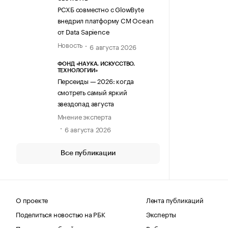
РСХБ совместно с GlowByte
внедрил платформу CM Ocean
от Data Sapience
Новость
6 августа 2026
ФОНД «НАУКА. ИСКУССТВО.
ТЕХНОЛОГИИ»
Персеиды — 2026: когда
смотреть самый яркий
звездопад августа
Мнение эксперта
6 августа 2026
Все публикации
О проекте
Лента публикаций
Поделиться новостью на РБК
Эксперты
Получить пробный доступ
Выбор редакции