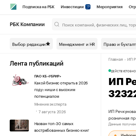
Подписка на РБК
Инвестиции
Мероприятия
Отр
Спорт
Школа управления РБК
РБК Образование
РБ
РБК Компании
Город
Стиль
Крипто
РБК Бизнес-среда
Дискусси
Выбор редакции
Менеджмент и HR
Право и бухгал
Спецпроекты СПб
Конференции СПб
Спецпроекты
Главная
ИП Р
Технологии и медиа
Финансы
Рынок наличной валют
Лента публикаций
ДЕЙСТВУЕТ
ОБНО
ПАО КБ «УБРИР»
ИП Р
Какой бизнес открыть в 2026
году: ниши с высоким
3232
потенциалом
Мнение эксперта
ИП Речкунова
7 августа 2026
розничная пр
Назван топ-30 самых
Данные получен
востребованных бизнес-книг
Информац