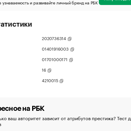
 узнаваемость и развивайте личный бренд на РБК
татистики
2020736314
01401916003
01701000171
16
4210015
есное на РБК
ко ваш авторитет зависит от атрибутов престижа? Тест д
в