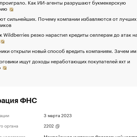
 проиграло. Как ИИ-агенты разрушают букмекерскую
рию
ют сильнейших. Почему компании избавляются от лучших
ников
к Wildberries резко нарастил кредиты селлерам до атак н
ики открыли новый способ вредить компаниям. Зачем им
оговики ищут доходы неработающих покупателей яхт и
р
рация ФНС
ации
3 марта 2023
го органа
2202
 налогового
Межрайонная инспекция Федеральной налог