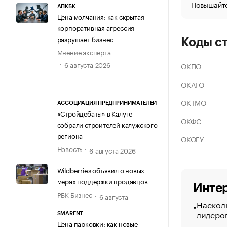
Повышайте
АПКБК
Цена молчания: как скрытая
корпоративная агрессия
разрушает бизнес
Коды с
Мнение эксперта
6 августа 2026
ОКПО
ОКАТО
ОКТМО
АССОЦИАЦИЯ ПРЕДПРИНИМАТЕЛЕЙ
«Стройдебаты» в Калуге
ОКФС
собрали строителей калужского
региона
ОКОГУ
Новость
6 августа 2026
Wildberries объявил о новых
мерах поддержки продавцов
Интер
РБК Бизнес
6 августа
Насколь
лидеро
SMARENT
Цена парковки: как новые