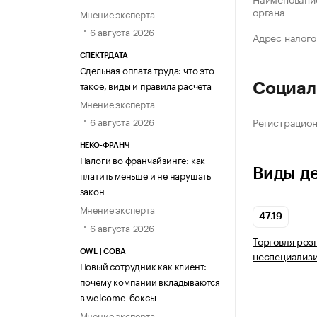
органа
Мнение эксперта
6 августа 2026
Адрес налого
СПЕКТРДАТА
Сдельная оплата труда: что это
такое, виды и правила расчета
Социал
Мнение эксперта
Регистрацио
6 августа 2026
НЕКО-ФРАНЧ
Налоги во франчайзинге: как
Виды д
платить меньше и не нарушать
закон
Мнение эксперта
47.19
6 августа 2026
Торговля роз
OWL | СОВА
неспециализ
Новый сотрудник как клиент:
почему компании вкладываются
в welcome-боксы
Мнение эксперта