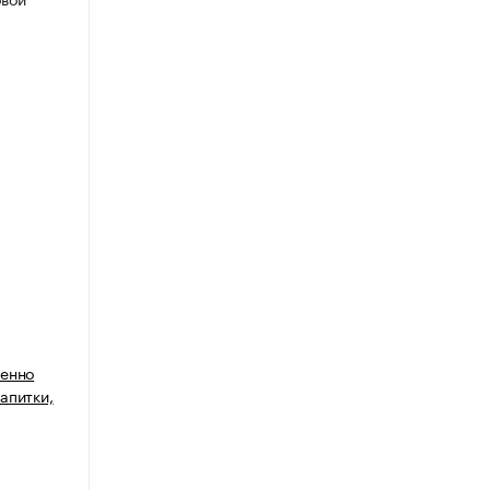
венно
апитки,