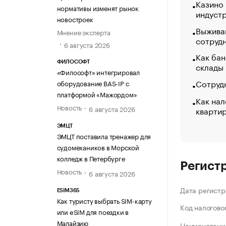
Казино
нормативы изменят рынок
индуст
новостроек
Выжива
Мнение эксперта
сотруд
6 августа 2026
Как бан
ФИЛОСОФТ
склады
«Философт» интегрировал
Сотрудн
оборудование BAS-IP с
платформой «Мажордом»
Как нал
Новость
6 августа 2026
кварти
ЭМЦТ
ЭМЦТ поставила тренажер для
судомехаников в Морской
колледж в Петербурге
Регист
Новость
6 августа 2026
Дата регистр
ESIM365
Как туристу выбрать SIM-карту
Код налогово
или eSIM для поездки в
Малайзию
Наименование