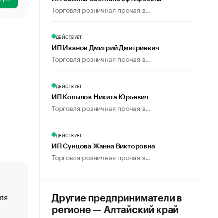
Торговля розничная прочая в...
ДЕЙСТВУЕТ
ИП Иванов Дмитрий Дмитриевич
Торговля розничная прочая в...
ДЕЙСТВУЕТ
ИП Копылов Никита Юрьевич
Торговля розничная прочая в...
ДЕЙСТВУЕТ
ИП Сунцова Жанна Викторовна
Торговля розничная прочая в...
ля
«От спорта тело стареет иначе». Как живет глава ко
Другие предприниматели в
создавшей GTA
регионе — Алтайский край