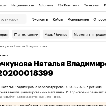
асли
Недвижимость
Autonews
РБК Компании
Телеканал
Р
К Курсы
РБК Life
Тренды
Визионеры
Национальные проекты
Эксперты
Кейсы
Мероприятия
О прое
онный клуб
Исследования
Кредитные рейтинги
Франшизы
Г
терия
IT и технологии
Малый бизнес
Маркетинг и прода
Проверка контрагентов
Политика
Экономика
Бизнес
ечкунова Наталья Владимировна
ы
ВЛЕНО
ечкунова Наталья Владими
20200018399
 Наталья Владимировна зарегистрирован 03.03.2023, в регионе — 
очая в неспециализированных магазинах. ИП присвоены реквизи
ы из публичных государственных источников.
ия носит справочный характер и сгенерирована на основании данных из откр