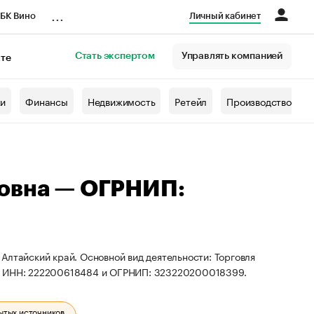
...
БК Вино
Личный кабинет
Стать экспертом
Управлять компанией
кте
азета
жи
Финансы
Недвижимость
Ретейл
Производство
ровна — ОГРНИП:
Алтайский край. Основной вид деятельности: Торговля
ты ИНН: 222200618484 и ОГРНИП: 323220200018399.
ытых источников.