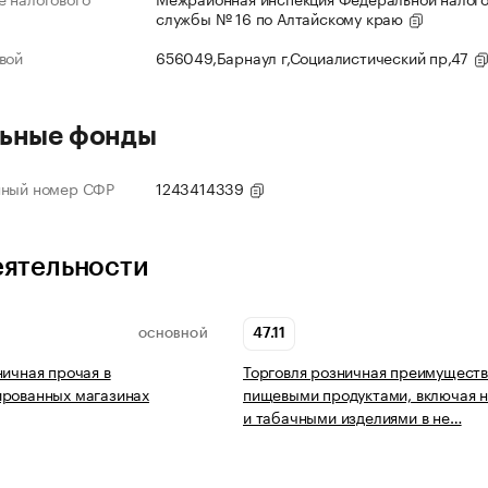
службы № 16 по Алтайскому краю
вой
656049,Барнаул г,Социалистический пр,47
ьные фонды
нный номер СФР
1243414339
еятельности
47.11
ОСНОВНОЙ
ничная прочая в
Торговля розничная преимущест
ированных магазинах
пищевыми продуктами, включая н
и табачными изделиями в не…