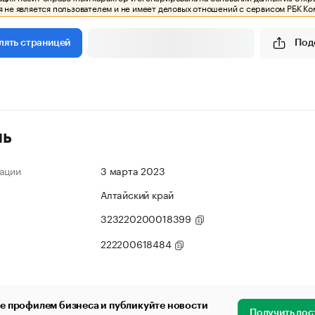
 не является пользователем и не имеет деловых отношений с сервисом РБК Ко
Под
лять страницей
ль
ации
3 марта 2023
Алтайский край
323220200018399
222200618484
е профилем бизнеса и публикуйте новости
Получить дос