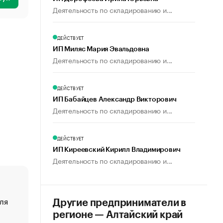
Деятельность по складированию и...
ДЕЙСТВУЕТ
ИП Миляс Мария Эвальдовна
Деятельность по складированию и...
ДЕЙСТВУЕТ
ИП Бабайцев Александр Викторович
Деятельность по складированию и...
ДЕЙСТВУЕТ
ИП Киреевский Кирилл Владимирович
Деятельность по складированию и...
ля
«От спорта тело стареет иначе». Как живет глава ко
Другие предприниматели в
создавшей GTA
регионе — Алтайский край