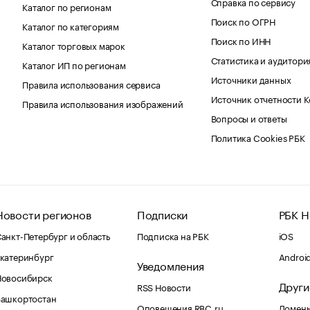
Справка по сервису
Каталог по регионам
Поиск по ОГРН
Каталог по категориям
Поиск по ИНН
Каталог торговых марок
Статистика и аудитори
Каталог ИП по регионам
Источники данных
Правила использования сервиса
Источник отчетности 
Правила использования изображений
Вопросы и ответы
Политика Cookies РБК
Новости регионов
Подписки
РБК Н
анкт-Петербург и область
Подписка на РБК
iOS
катеринбург
Androi
Уведомления
Новосибирск
Други
RSS Новости
Башкортостан
Оповещения RBC.ru
Домены