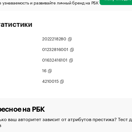
 узнаваемость и развивайте личный бренд на РБК
татистики
2022218280
01232816001
01632416101
16
4210015
есное на РБК
ко ваш авторитет зависит от атрибутов престижа? Тест д
в