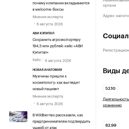
почему компании вкладываются
органа
в welcome-боксы
Адрес налого
Мнение эксперта
6 августа 2026
АВИ КЭПИТАЛ
Социал
Сохранить агроэкспортеру
194,5 млн рублей: кейс «АВИ
Регистрацио
Кэпитал»
Кейс
6 августа 2026
Виды д
НОВАЯ АНАТОМИЯ
Мужчины пришли к
косметологу: как выглядит
новый пациент
52.10
Мнение эксперта
Деятельность
6 августа 2026
хранению
В Wildberries рассказали, как
предпринимателям подтвердить
82.99
ущерб от атак