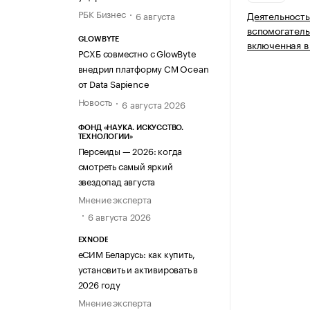
РБК Бизнес
Деятельность
6 августа
вспомогатель
GLOWBYTE
включенная в
РСХБ совместно с GlowByte
внедрил платформу CM Ocean
от Data Sapience
Новость
6 августа 2026
ФОНД «НАУКА. ИСКУССТВО.
ТЕХНОЛОГИИ»
Персеиды — 2026: когда
смотреть самый яркий
звездопад августа
Мнение эксперта
6 августа 2026
EXNODE
еСИМ Беларусь: как купить,
установить и активировать в
2026 году
Мнение эксперта