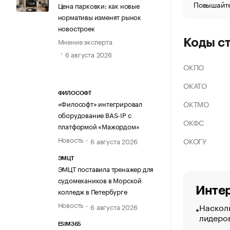
Повышайте
Цена парковки: как новые
нормативы изменят рынок
новостроек
Мнение эксперта
Коды с
6 августа 2026
ОКПО
ОКАТО
ФИЛОСОФТ
ОКТМО
«Философт» интегрировал
оборудование BAS-IP с
ОКФС
платформой «Мажордом»
Новость
ОКОГУ
6 августа 2026
ЭМЦТ
ЭМЦТ поставила тренажер для
судомехаников в Морской
Интер
колледж в Петербурге
Новость
Насколь
6 августа 2026
лидеро
ESIM365