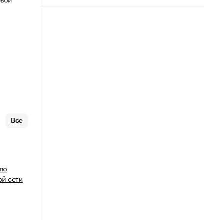
Все
 по
й сети