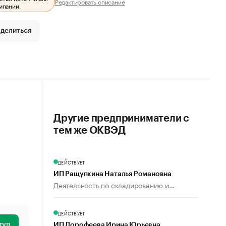
Редактировать описание
мпании.
делиться
Другие предприниматели с
тем же ОКВЭД
ДЕЙСТВУЕТ
ИП Ращупкина Наталья Романовна
Деятельность по складированию и...
ДЕЙСТВУЕТ
туп
ИП Дорофеева Ирина Юрьевна