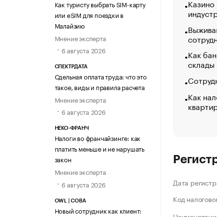
Казино
Как туристу выбрать SIM-карту
индуст
или eSIM для поездки в
Малайзию
Выжива
сотруд
Мнение эксперта
6 августа 2026
Как бан
склады
СПЕКТРДАТА
Сдельная оплата труда: что это
Сотрудн
такое, виды и правила расчета
Как нал
Мнение эксперта
кварти
6 августа 2026
НЕКО-ФРАНЧ
Налоги во франчайзинге: как
платить меньше и не нарушать
Регист
закон
Мнение эксперта
Дата регистр
6 августа 2026
Код налогово
OWL | СОВА
Новый сотрудник как клиент:
Наименование