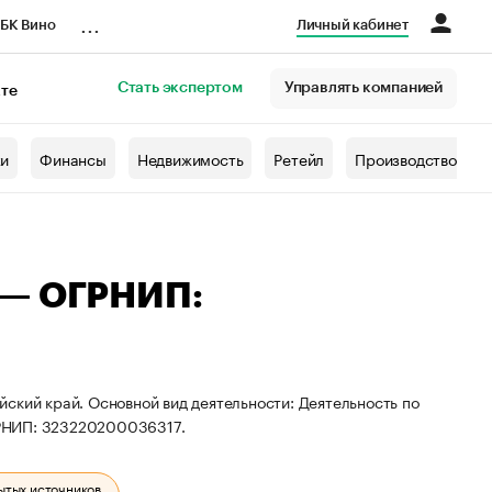
...
БК Вино
Личный кабинет
Стать экспертом
Управлять компанией
кте
азета
жи
Финансы
Недвижимость
Ретейл
Производство
 — ОГРНИП:
ский край. Основной вид деятельности: Деятельность по
ГРНИП: 323220200036317.
ытых источников.