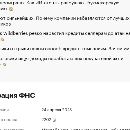
 проиграло. Как ИИ-агенты разрушают букмекерскую
рию
ют сильнейших. Почему компании избавляются от лучших
ников
к Wildberries резко нарастил кредиты селлерам до атак н
ики открыли новый способ вредить компаниям. Зачем им
оговики ищут доходы неработающих покупателей яхт и
р
рация ФНС
ации
24 апреля 2023
го органа
2202
 налогового
Межрайонная инспекция Федеральной налог