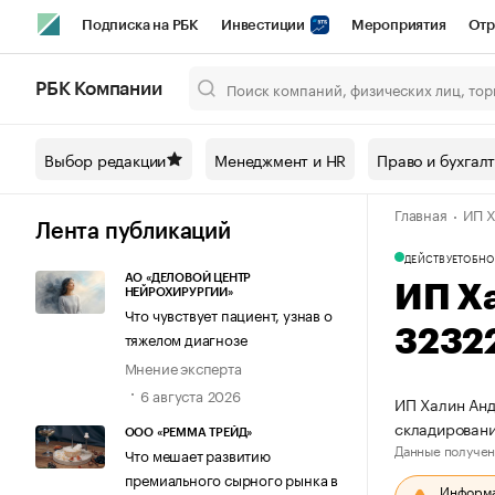
Подписка на РБК
Инвестиции
Мероприятия
Отр
Спорт
Школа управления РБК
РБК Образование
РБ
РБК Компании
Город
Стиль
Крипто
РБК Бизнес-среда
Дискусси
Выбор редакции
Менеджмент и HR
Право и бухгал
Спецпроекты СПб
Конференции СПб
Спецпроекты
Главная
ИП Х
Технологии и медиа
Финансы
Рынок наличной валют
Лента публикаций
ДЕЙСТВУЕТ
ОБНО
АО «ДЕЛОВОЙ ЦЕНТР
ИП Х
НЕЙРОХИРУРГИИ»
Что чувствует пациент, узнав о
3232
тяжелом диагнозе
Мнение эксперта
6 августа 2026
ИП Халин Анд
складирован
ООО «РЕММА ТРЕЙД»
Данные получен
Что мешает развитию
премиального сырного рынка в
Информац