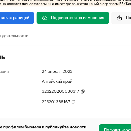
 не является пользователем и не имеет деловых отношений с сервисом РБК Ко
Подписаться на изменения
По
лять страницей
 деятельности
ль
ации
24 апреля 2023
Алтайский край
323220200036317
226201388167
е профилем бизнеса и публикуйте новости
Получить дос