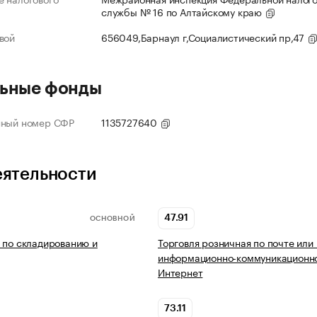
службы № 16 по Алтайскому краю
вой
656049,Барнаул г,Социалистический пр,47
ьные фонды
нный номер СФР
1135727640
еятельности
47.91
ОСНОВНОЙ
 по складированию и
Торговля розничная по почте или
информационно-коммуникационно
Интернет
73.11