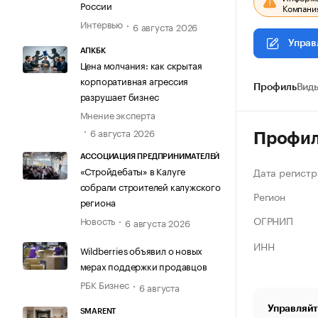
России
Компания
Интервью
6 августа 2026
Управ
АПКБК
Цена молчания: как скрытая
корпоративная агрессия
Профиль
Виды
разрушает бизнес
Мнение эксперта
6 августа 2026
Профи
АССОЦИАЦИЯ ПРЕДПРИНИМАТЕЛЕЙ
«Стройдебаты» в Калуге
Дата регистр
собрали строителей калужского
Регион
региона
ОГРНИП
Новость
6 августа 2026
ИНН
Wildberries объявил о новых
мерах поддержки продавцов
РБК Бизнес
6 августа
Управляйт
SMARENT