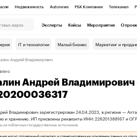
асли
Недвижимость
Autonews
РБК Компании
Телеканал
Р
К Курсы
РБК Life
Тренды
Визионеры
Национальные проекты
Эксперты
Кейсы
Мероприятия
О прое
онный клуб
Исследования
Кредитные рейтинги
Франшизы
Г
терия
IT и технологии
Малый бизнес
Маркетинг и прода
Проверка контрагентов
Политика
Экономика
Бизнес
алин Андрей Владимирович
ы
ВЛЕНО
алин Андрей Владимирович
20200036317
рей Владимирович зарегистрирован 24.04.2023, в регионе — Алтай
ию и хранению. ИП присвоены реквизиты ИНН: 226201388167 и О
ы из публичных государственных источников.
ия носит справочный характер и сгенерирована на основании данных из откр