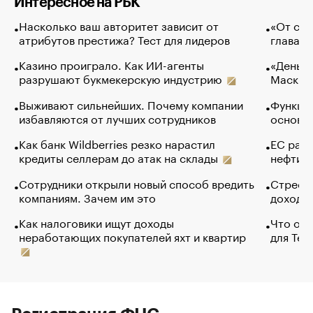
Интересное на РБК
Насколько ваш авторитет зависит от
«От спо
атрибутов престижа? Тест для лидеров
глава к
Казино проиграло. Как ИИ-агенты
«Деньги
разрушают букмекерскую индустрию
Маск в 
Выживают сильнейших. Почему компании
Функции
избавляются от лучших сотрудников
основ э
Как банк Wildberries резко нарастил
ЕС раз
кредиты селлерам до атак на склады
нефти —
Сотрудники открыли новый способ вредить
Стресс 
компаниям. Зачем им это
доходов
Как налоговики ищут доходы
Что обв
неработающих покупателей яхт и квартир
для Tel