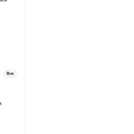
Все
х