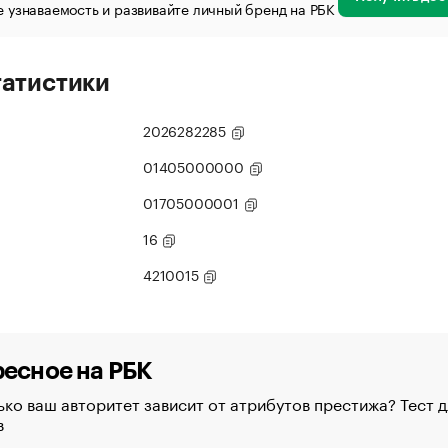
 узнаваемость и развивайте личный бренд на РБК
татистики
2026282285
01405000000
01705000001
16
4210015
есное на РБК
ко ваш авторитет зависит от атрибутов престижа? Тест д
в