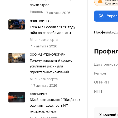
Компания
почти втрое
Новость
7 августа 2026
Управ
CODE-TOP.SHOP
Krea AI в России в 2026 году:
гайд по способам оплаты
Профиль
Виды
Мнение эксперта
7 августа 2026
Профи
ООО «АБ «ТЕХНОЛОГИЯ»
Почему топливный кризис
Дата регистр
усиливает риски для
строительных компаний
Регион
Мнение эксперта
ОГРНИП
7 августа 2026
ИНН
SERVICEPIPE
DDoS-атаки свыше 2 Тбит/с: как
оценить надежность ИТ-
инфраструктуры
Управляйт
Мнение эксперта