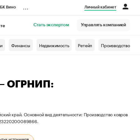
...
БК Вино
Личный кабинет
Стать экспертом
Управлять компанией
кте
азета
жи
Финансы
Недвижимость
Ретейл
Производство
 — ОГРНИП:
ский край. Основной вид деятельности: Производство ковров
 323220200089866.
ытых источников.