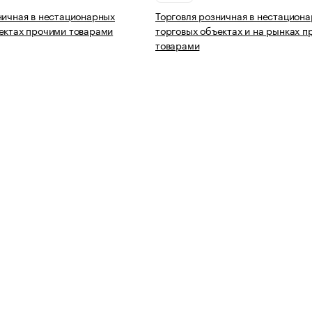
ничная в нестационарных
Торговля розничная в нестацион
ектах прочими товарами
торговых объектах и на рынках 
товарами