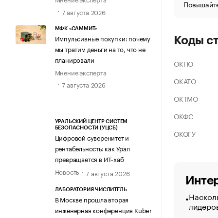
Повышайте
7 августа 2026
МФК «САММИТ»
Импульсивные покупки: почему
Коды с
мы тратим деньги на то, что не
планировали
ОКПО
Мнение эксперта
ОКАТО
7 августа 2026
ОКТМО
ОКФС
УРАЛЬСКИЙ ЦЕНТР СИСТЕМ
БЕЗОПАСНОСТИ (УЦСБ)
ОКОГУ
Цифровой суверенитет и
рентабельность: как Урал
превращается в ИТ-хаб
Новость
7 августа 2026
Интер
ЛАБОРАТОРИЯ ЧИСЛИТЕЛЬ
Насколь
В Москве прошла вторая
лидеро
инженерная конференция Kuber