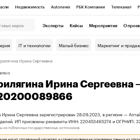
асли
Недвижимость
Autonews
РБК Компании
Телеканал
Р
К Курсы
РБК Life
Тренды
Визионеры
Национальные проекты
Эксперты
Кейсы
Мероприятия
О прое
онный клуб
Исследования
Кредитные рейтинги
Франшизы
Г
терия
IT и технологии
Малый бизнес
Маркетинг и прода
Проверка контрагентов
Политика
Экономика
Бизнес
рилягина Ирина Сергеевна
ы
ВЛЕНО
рилягина Ирина Сергеевна
20200089866
 Ирина Сергеевна зарегистрирован 28.09.2023, в регионе — Алтай
изделий. ИП присвоены реквизиты ИНН: 220453465274 и ОГРНИП:
ы из публичных государственных источников.
ия носит справочный характер и сгенерирована на основании данных из откр