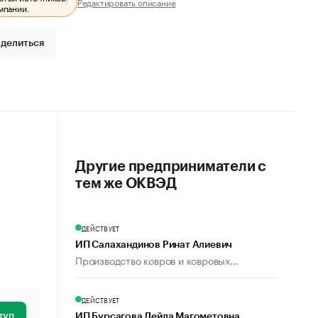
Редактировать описание
мпании.
делиться
Другие предприниматели с
тем же ОКВЭД
ДЕЙСТВУЕТ
ИП Салахандинов Ринат Алиевич
Производство ковров и ковровых...
ДЕЙСТВУЕТ
туп
ИП Бурсагова Лейла Магометовна