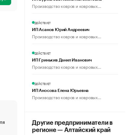
Производство ковров и ковровых...
ДЕЙСТВУЕТ
ИП Асанов Юрий Андреевич
Производство ковров и ковровых...
ДЕЙСТВУЕТ
ИП Гринькив Данил Иванович
Производство ковров и ковровых...
ДЕЙСТВУЕТ
ИП Аносова Елена Юрьевна
Производство ковров и ковровых...
ля
«От спорта тело стареет иначе». Как живет глава ко
Другие предприниматели в
создавшей GTA
регионе — Алтайский край