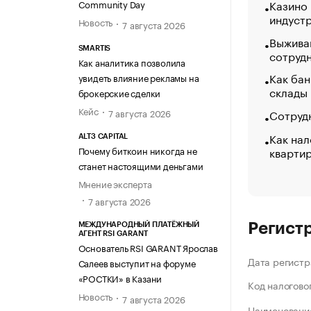
Казино
Community Day
индуст
Новость
7 августа 2026
Выжива
SMARTIS
сотруд
Как аналитика позволила
Как бан
увидеть влияние рекламы на
склады
брокерские сделки
Кейс
Сотрудн
7 августа 2026
Как нал
ALT3 CAPITAL
кварти
Почему биткоин никогда не
станет настоящими деньгами
Мнение эксперта
7 августа 2026
Регист
МЕЖДУНАРОДНЫЙ ПЛАТЁЖНЫЙ
АГЕНТ RSI GARANT
Основатель RSI GARANT Ярослав
Дата регистр
Салеев выступит на форуме
«РОСТКИ» в Казани
Код налогово
Новость
7 августа 2026
Наименование