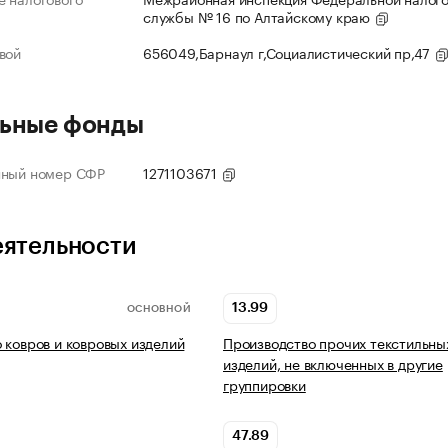
службы № 16 по Алтайскому краю
вой
656049,Барнаул г,Социалистический пр,47
ьные фонды
нный номер СФР
1271103671
еятельности
13.99
ОСНОВНОЙ
 ковров и ковровых изделий
Производство прочих текстильны
изделий, не включенных в другие
группировки
47.89