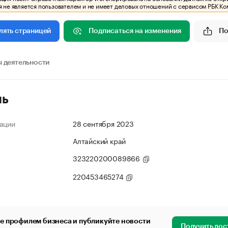
 не является пользователем и не имеет деловых отношений с сервисом РБК Ко
Подписаться на изменения
По
лять страницей
 деятельности
ль
ации
28 сентября 2023
Алтайский край
323220200089866
220453465274
е профилем бизнеса и публикуйте новости
Получить дос