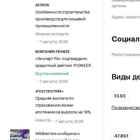
органа
ASTRON
Особенности строительства
Адрес налого
производств для пищевой
промышленности
Мнение эксперта
Социал
7 августа 2026
КОМПАНИЯ PIONEER
Регистрацио
«Эксперт РА» подтвердило
кредитный рейтинг PIONEER
Группа компаний
Виды д
7 августа 2026
«РОСГОССТРАХ»
13.93
Средняя выплата по
страхованию жизни
Производство
ипотечников выросла на 19%
Новость
7 августа 2026
Wildberries сообщила о
47.89.1
партнерских хабах для