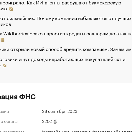
 проиграло. Как ИИ-агенты разрушают букмекерскую
рию
ют сильнейших. Почему компании избавляются от лучших
ников
к Wildberries резко нарастил кредиты селлерам до атак н
ики открыли новый способ вредить компаниям. Зачем им
оговики ищут доходы неработающих покупателей яхт и
р
рация ФНС
ации
28 сентября 2023
го органа
2202
 налогового
Межрайонная инспекция Федеральной налог