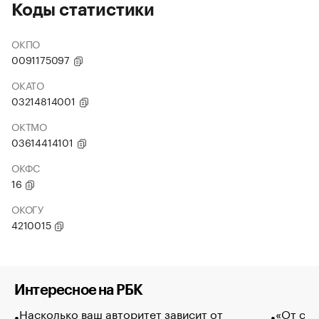
Коды статистики
ОКПО
0091175097
ОКАТО
03214814001
ОКТМО
03614414101
ОКФС
16
ОКОГУ
4210015
Интересное на РБК
Насколько ваш авторитет зависит от
«От спо