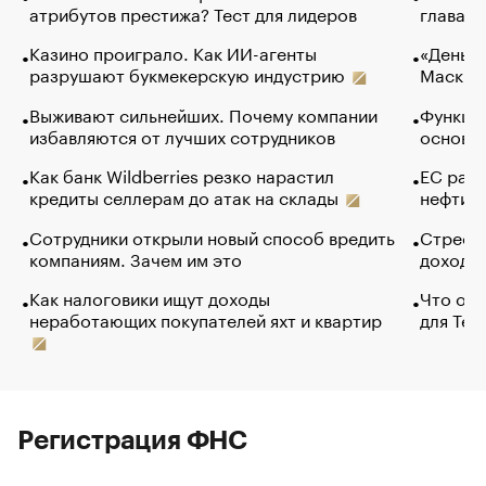
атрибутов престижа? Тест для лидеров
глава к
Казино проиграло. Как ИИ-агенты
«Деньги
разрушают букмекерскую индустрию
Маск в 
Выживают сильнейших. Почему компании
Функции
избавляются от лучших сотрудников
основ э
Как банк Wildberries резко нарастил
ЕС раз
кредиты селлерам до атак на склады
нефти —
Сотрудники открыли новый способ вредить
Стресс 
компаниям. Зачем им это
доходов
Как налоговики ищут доходы
Что обв
неработающих покупателей яхт и квартир
для Tel
Регистрация ФНС