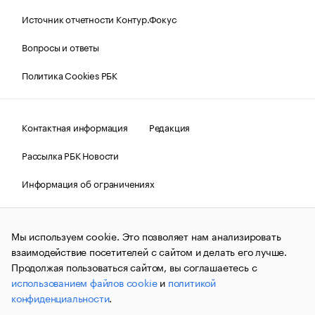
Источник отчетности Контур.Фокус
Вопросы и ответы
Политика Cookies РБК
Контактная информация
Редакция
Рассылка РБК Новости
Информация об ограничениях
Правовая информация
О соблюдении авторских прав
Мы используем cookie. Это позволяет нам анализировать
© АО «РОСБИЗНЕСКОНСАЛТИНГ»,
1995–2026.
Сообщения
и материалы информационного агентства «РБК»
взаимодействие посетителей с сайтом и делать его лучше.
(зарегистрировано Федеральной службой по надзору в сфере
Продолжая пользоваться сайтом, вы соглашаетесь с
связи, информационных технологий и массовых
использованием файлов cookie
и
политикой
коммуникаций (Роскомнадзор) 09.12.2015 за номером ИА
№ФС77-63848) сопровождаются пометкой «РБК». Отдельные
конфиденциальности
.
публикации могут содержать информацию,