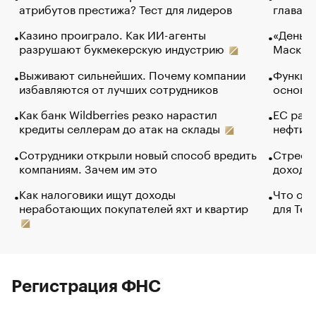
атрибутов престижа? Тест для лидеров
глава к
Казино проиграло. Как ИИ-агенты
«Деньги
разрушают букмекерскую индустрию
Маск в 
Выживают сильнейших. Почему компании
Функции
избавляются от лучших сотрудников
основ э
Как банк Wildberries резко нарастил
ЕС раз
кредиты селлерам до атак на склады
нефти —
Сотрудники открыли новый способ вредить
Стресс 
компаниям. Зачем им это
доходов
Как налоговики ищут доходы
Что обв
неработающих покупателей яхт и квартир
для Tel
Регистрация ФНС