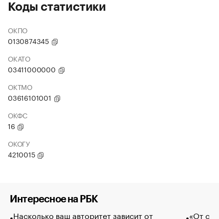
Коды статистики
ОКПО
0130874345
ОКАТО
03411000000
ОКТМО
03616101001
ОКФС
16
ОКОГУ
4210015
Интересное на РБК
Насколько ваш авторитет зависит от
«От спо