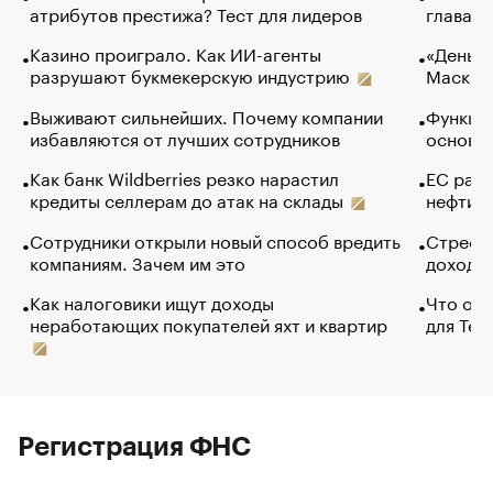
атрибутов престижа? Тест для лидеров
глава к
Казино проиграло. Как ИИ-агенты
«Деньги
разрушают букмекерскую индустрию
Маск в 
Выживают сильнейших. Почему компании
Функции
избавляются от лучших сотрудников
основ э
Как банк Wildberries резко нарастил
ЕС раз
кредиты селлерам до атак на склады
нефти —
Сотрудники открыли новый способ вредить
Стресс 
компаниям. Зачем им это
доходов
Как налоговики ищут доходы
Что обв
неработающих покупателей яхт и квартир
для Tel
Регистрация ФНС