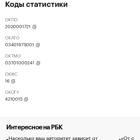
Коды статистики
ОКПО
2020001721
ОКАТО
03401975001
ОКТМО
03701000241
ОКФС
16
ОКОГУ
4210015
Интересное на РБК
Насколько ваш авторитет зависит от
«От спо