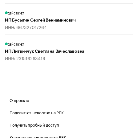
ДЕЙСТВУЕТ
ИП Бусыгин Сергей Вениаминович
ИНН: 667327017264
ДЕЙСТВУЕТ
ИП Литвинчук Светлана Вячеславовна
ИНН: 231516263419
О проекте
Поделиться новостью на РБК
Получить пробный доступ
Корпоративная подписка РБК