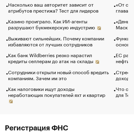
Насколько ваш авторитет зависит от
«От спо
атрибутов престижа? Тест для лидеров
глава к
Казино проиграло. Как ИИ-агенты
«Деньги
разрушают букмекерскую индустрию
Маск в 
Выживают сильнейших. Почему компании
Функции
избавляются от лучших сотрудников
основ э
Как банк Wildberries резко нарастил
ЕС раз
кредиты селлерам до атак на склады
нефти —
Сотрудники открыли новый способ вредить
Стресс 
компаниям. Зачем им это
доходов
Как налоговики ищут доходы
Что обв
неработающих покупателей яхт и квартир
для Tel
Регистрация ФНС