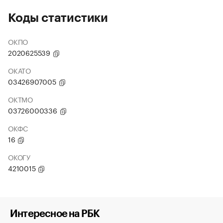
Коды статистики
ОКПО
2020625539
ОКАТО
03426907005
ОКТМО
03726000336
ОКФС
16
ОКОГУ
4210015
Интересное на РБК