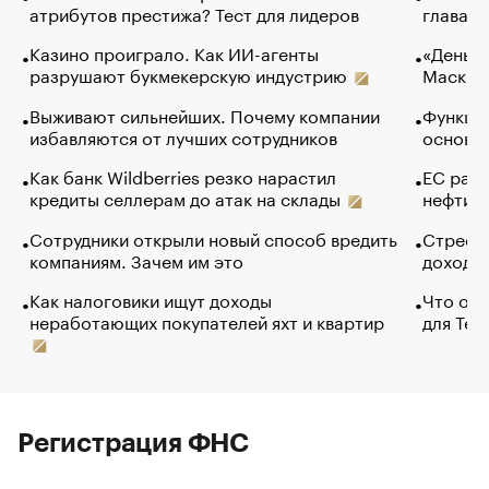
атрибутов престижа? Тест для лидеров
глава к
Казино проиграло. Как ИИ-агенты
«Деньги
разрушают букмекерскую индустрию
Маск в 
Выживают сильнейших. Почему компании
Функции
избавляются от лучших сотрудников
основ э
Как банк Wildberries резко нарастил
ЕС раз
кредиты селлерам до атак на склады
нефти —
Сотрудники открыли новый способ вредить
Стресс 
компаниям. Зачем им это
доходов
Как налоговики ищут доходы
Что обв
неработающих покупателей яхт и квартир
для Tel
Регистрация ФНС