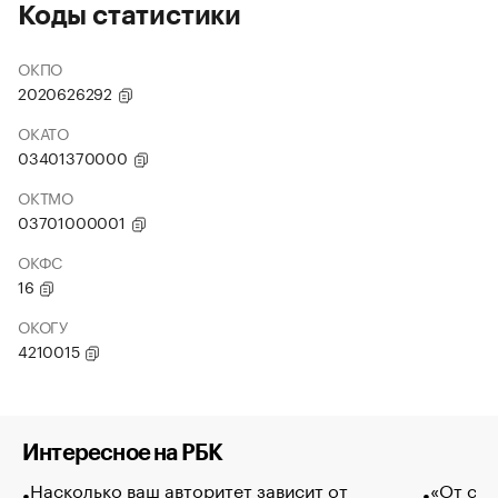
Коды статистики
ОКПО
2020626292
ОКАТО
03401370000
ОКТМО
03701000001
ОКФС
16
ОКОГУ
4210015
Интересное на РБК
Насколько ваш авторитет зависит от
«От спо