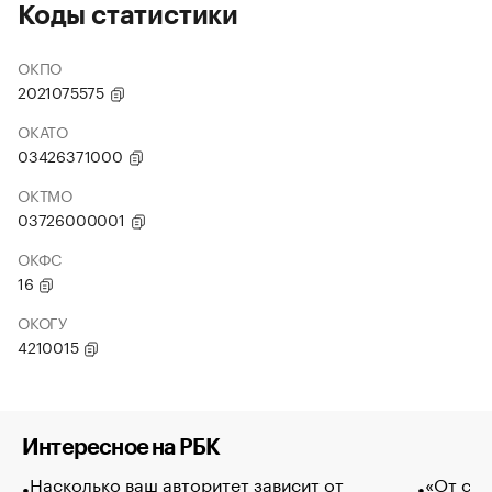
Коды статистики
ОКПО
2021075575
ОКАТО
03426371000
ОКТМО
03726000001
ОКФС
16
ОКОГУ
4210015
Интересное на РБК
Насколько ваш авторитет зависит от
«От спо