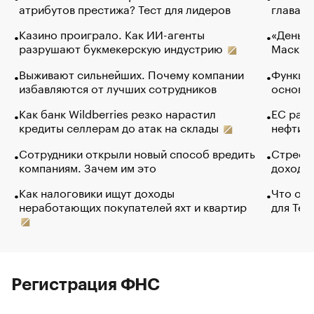
атрибутов престижа? Тест для лидеров
глава к
Казино проиграло. Как ИИ-агенты
«Деньги
разрушают букмекерскую индустрию
Маск в 
Выживают сильнейших. Почему компании
Функции
избавляются от лучших сотрудников
основ э
Как банк Wildberries резко нарастил
ЕС раз
кредиты селлерам до атак на склады
нефти —
Сотрудники открыли новый способ вредить
Стресс 
компаниям. Зачем им это
доходов
Как налоговики ищут доходы
Что обв
неработающих покупателей яхт и квартир
для Tel
Регистрация ФНС