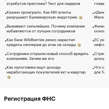
атрибутов престижа? Тест для лидеров
глава к
Казино проиграло. Как ИИ-агенты
«Деньги
разрушают букмекерскую индустрию
Маск в 
Выживают сильнейших. Почему компании
Функции
избавляются от лучших сотрудников
основ э
Как банк Wildberries резко нарастил
ЕС раз
кредиты селлерам до атак на склады
нефти —
Сотрудники открыли новый способ вредить
Стресс 
компаниям. Зачем им это
доходов
Как налоговики ищут доходы
Что обв
неработающих покупателей яхт и квартир
для Tel
Регистрация ФНС