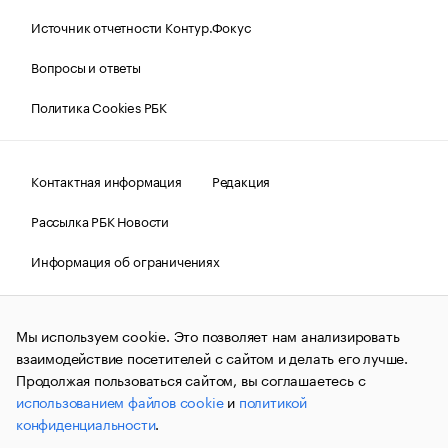
Источник отчетности Контур.Фокус
Вопросы и ответы
Политика Cookies РБК
Контактная информация
Редакция
Рассылка РБК Новости
Информация об ограничениях
Правовая информация
О соблюдении авторских прав
Мы используем cookie. Это позволяет нам анализировать
© АО «РОСБИЗНЕСКОНСАЛТИНГ»,
1995–2026.
Сообщения
и материалы информационного агентства «РБК»
взаимодействие посетителей с сайтом и делать его лучше.
(зарегистрировано Федеральной службой по надзору в сфере
Продолжая пользоваться сайтом, вы соглашаетесь с
связи, информационных технологий и массовых
использованием файлов cookie
и
политикой
коммуникаций (Роскомнадзор) 09.12.2015 за номером ИА
№ФС77-63848) сопровождаются пометкой «РБК». Отдельные
конфиденциальности
.
публикации могут содержать информацию,