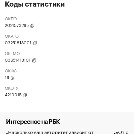
Коды статистики
ОКПО
2021573265
ОКАТО
03251813001
ОКТМО
03651413101
ОКФС
16
ОКОГУ
4210015
Интересное на РБК
Насколько ваш авторитет зависит от
«От спо