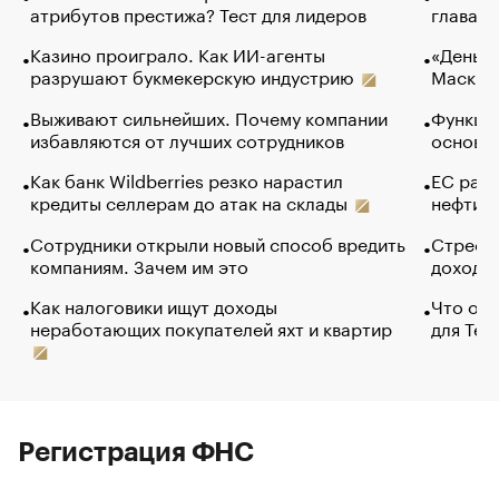
атрибутов престижа? Тест для лидеров
глава к
Казино проиграло. Как ИИ-агенты
«Деньги
разрушают букмекерскую индустрию
Маск в 
Выживают сильнейших. Почему компании
Функции
избавляются от лучших сотрудников
основ э
Как банк Wildberries резко нарастил
ЕС раз
кредиты селлерам до атак на склады
нефти —
Сотрудники открыли новый способ вредить
Стресс 
компаниям. Зачем им это
доходов
Как налоговики ищут доходы
Что обв
неработающих покупателей яхт и квартир
для Tel
Регистрация ФНС