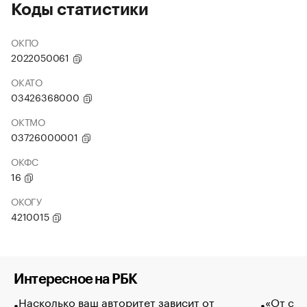
Коды статистики
ОКПО
2022050061
ОКАТО
03426368000
ОКТМО
03726000001
ОКФС
16
ОКОГУ
4210015
Интересное на РБК
Насколько ваш авторитет зависит от
«От спо