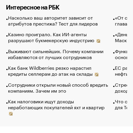
Интересное на РБК
Насколько ваш авторитет зависит от
«От спо
атрибутов престижа? Тест для лидеров
глава к
Казино проиграло. Как ИИ-агенты
«Деньги
разрушают букмекерскую индустрию
Маск в 
Выживают сильнейших. Почему компании
Функции
избавляются от лучших сотрудников
основ э
Как банк Wildberries резко нарастил
ЕС раз
кредиты селлерам до атак на склады
нефти —
Сотрудники открыли новый способ вредить
Стресс 
компаниям. Зачем им это
доходов
Как налоговики ищут доходы
Что обв
неработающих покупателей яхт и квартир
для Tel