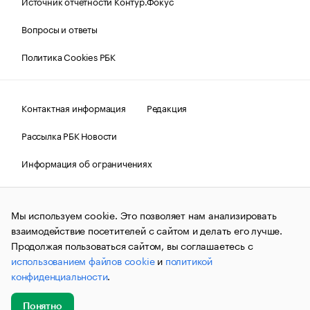
Источник отчетности Контур.Фокус
Вопросы и ответы
Политика Cookies РБК
Контактная информация
Редакция
Рассылка РБК Новости
Информация об ограничениях
Правовая информация
О соблюдении авторских прав
Мы используем cookie. Это позволяет нам анализировать
© АО «РОСБИЗНЕСКОНСАЛТИНГ»,
1995–2026.
Сообщения
и материалы информационного агентства «РБК»
взаимодействие посетителей с сайтом и делать его лучше.
(зарегистрировано Федеральной службой по надзору в сфере
Продолжая пользоваться сайтом, вы соглашаетесь с
связи, информационных технологий и массовых
использованием файлов cookie
и
политикой
коммуникаций (Роскомнадзор) 09.12.2015 за номером ИА
№ФС77-63848) сопровождаются пометкой «РБК». Отдельные
конфиденциальности
.
публикации могут содержать информацию,
не предназначенную для пользователей
до 18 лет.
companycardsfeedback@rbc.ru
Понятно