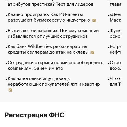
атрибутов престижа? Тест для лидеров
глава к
Казино проиграло. Как ИИ-агенты
«Деньги
разрушают букмекерскую индустрию
Маск в 
Выживают сильнейших. Почему компании
Функции
избавляются от лучших сотрудников
основ э
Как банк Wildberries резко нарастил
ЕС раз
кредиты селлерам до атак на склады
нефти —
Сотрудники открыли новый способ вредить
Стресс 
компаниям. Зачем им это
доходов
Как налоговики ищут доходы
Что обв
неработающих покупателей яхт и квартир
для Tel
Регистрация ФНС