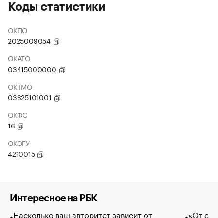
Коды статистики
ОКПО
2025009054
ОКАТО
03415000000
ОКТМО
03625101001
ОКФС
16
ОКОГУ
4210015
Интересное на РБК
Насколько ваш авторитет зависит от
«От спо