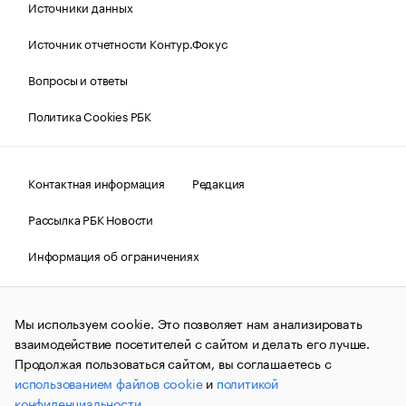
Источники данных
Источник отчетности Контур.Фокус
Вопросы и ответы
Политика Cookies РБК
Контактная информация
Редакция
Рассылка РБК Новости
Информация об ограничениях
Правовая информация
О соблюдении авторских прав
Мы используем cookie. Это позволяет нам анализировать
© АО «РОСБИЗНЕСКОНСАЛТИНГ»,
1995–2026.
Сообщения
и материалы информационного агентства «РБК»
взаимодействие посетителей с сайтом и делать его лучше.
(зарегистрировано Федеральной службой по надзору в сфере
Продолжая пользоваться сайтом, вы соглашаетесь с
связи, информационных технологий и массовых
использованием файлов cookie
и
политикой
коммуникаций (Роскомнадзор) 09.12.2015 за номером ИА
№ФС77-63848) сопровождаются пометкой «РБК». Отдельные
конфиденциальности
.